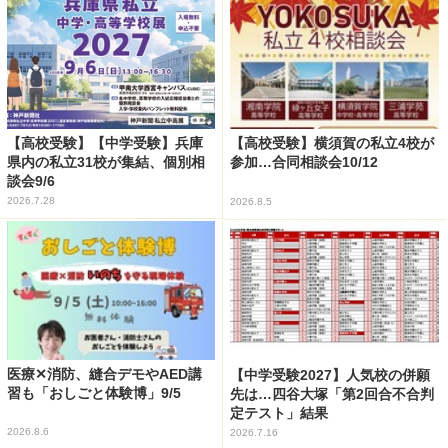
【高校受験】【中学受験】兵庫
【高校受験】横須賀の私立4校が
県内の私立31校が集結、個別相
参加…合同相談会10/12
談会9/6
2026.7.28
2026.8.5
医療✕消防、縫合デモやAED講
【中学受験2027】人気校の併願
習も「おしごと体験博」9/5
先は…四谷大塚「第2回合不合判
定テスト」結果
2026.8.6
2026.7.16