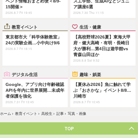
ベント情報おまとめ便＜8/9-
ス工学部、生成AIなどジュニ
15開催＞
ア講座6選
2026.8.7 Fri 19:45
2026.7.30 Thu 11:15
教育イベント
生活・健康
東京都市大「科学体験教室」
【高校野球2026夏】東海大甲
24の実験企画…小中向け9/6
府・健大高崎・有明・長崎日
大が勝利…第4日は遊学館vs
2026.8.7 Fri 18:15
青森山田ほか
2026.8.8 Sat 9:52
デジタル生活
趣味・娯楽
Google、アプリ向け年齢確認
【夏休み2026】魚に触れて学
APIを年内に世界展開…未成年
ぶ「おさかな」イベント8/8…
者保護を強化
川崎市
2026.7.31 Fri 13:45
2026.8.7 Fri 10:45
ホーム
›
教育イベント
›
高校生
›
記事
›
写真・画像
TOP