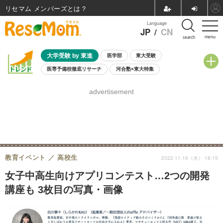
リセマム メンバーズ
Language
JP
/
CN
menu
search
大学受験 by 東進
医学部
東大受験
医専予備校徹底リサーチ
河合塾×東大特集
親子で考える大学選び
高校受験
中学受験
小学校受験
advertisement
共通テスト
夏休み
8月開催学校説明会・相談会
8月開催イベント・WS
全国公立高校 過去問
人気記事
自由研究教材（小学生向け）
自由研究教材（中学生向け）
ランキング
教育イベント
高校生
2022.11.16（水） 18:15
女子中高生向けアプリコンテスト…2つの開発
講座も 3枚目の写真・画像