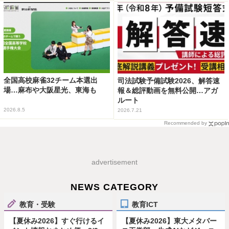
全国高校麻雀32チーム本選出
司法試験予備試験2026、解答速
場…麻布や大阪星光、東海も
報＆総評動画を無料公開…アガ
ルート
2026.8.5
2026.7.21
Recommended by
advertisement
NEWS CATEGORY
教育・受験
教育ICT
【夏休み2026】すぐ行けるイ
【夏休み2026】東大メタバー