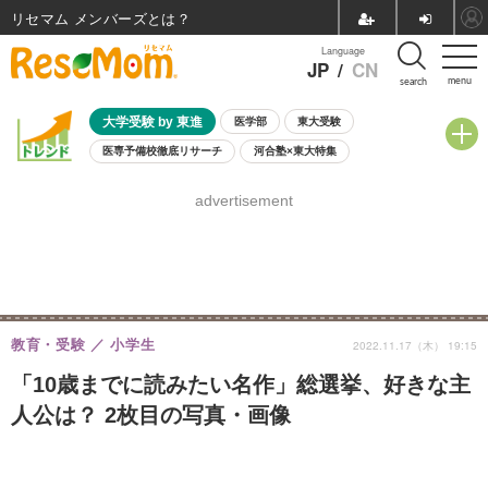
リセマム メンバーズ
Language
JP
/
CN
menu
search
大学受験 by 東進
医学部
東大受験
医専予備校徹底リサーチ
河合塾×東大特集
親子で考える大学選び
高校受験
中学受験
小学校受験
advertisement
共通テスト
夏休み
8月開催学校説明会・相談会
8月開催イベント・WS
全国公立高校 過去問
人気記事
自由研究教材（小学生向け）
自由研究教材（中学生向け）
ランキング
教育・受験
小学生
2022.11.17（木） 19:15
「10歳までに読みたい名作」総選挙、好きな主
人公は？ 2枚目の写真・画像