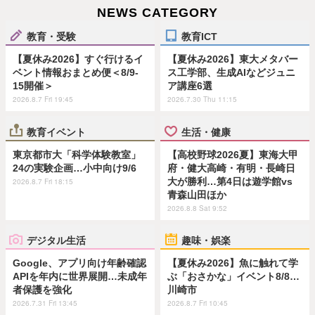
NEWS CATEGORY
教育・受験
教育ICT
【夏休み2026】すぐ行けるイ
【夏休み2026】東大メタバー
ベント情報おまとめ便＜8/9-
ス工学部、生成AIなどジュニ
15開催＞
ア講座6選
2026.8.7 Fri 19:45
2026.7.30 Thu 11:15
教育イベント
生活・健康
東京都市大「科学体験教室」
【高校野球2026夏】東海大甲
24の実験企画…小中向け9/6
府・健大高崎・有明・長崎日
大が勝利…第4日は遊学館vs
2026.8.7 Fri 18:15
青森山田ほか
2026.8.8 Sat 9:52
デジタル生活
趣味・娯楽
Google、アプリ向け年齢確認
【夏休み2026】魚に触れて学
APIを年内に世界展開…未成年
ぶ「おさかな」イベント8/8…
者保護を強化
川崎市
2026.7.31 Fri 13:45
2026.8.7 Fri 10:45