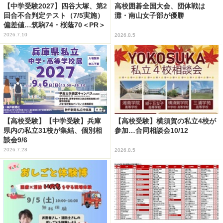
【中学受験2027】四谷大塚、第2
高校囲碁全国大会、団体戦は
回合不合判定テスト（7/5実施）
灘・南山女子部が優勝
偏差値…筑駒74・桜蔭70＜PR＞
2026.7.10
2026.8.5
【高校受験】【中学受験】兵庫
【高校受験】横須賀の私立4校が
県内の私立31校が集結、個別相
参加…合同相談会10/12
談会9/6
2026.7.28
2026.8.5