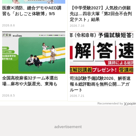
医療✕消防、縫合デモやAED講
【中学受験2027】人気校の併願
習も「おしごと体験博」9/5
先は…四谷大塚「第2回合不合判
定テスト」結果
2026.8.6
2026.7.16
全国高校麻雀32チーム本選出
司法試験予備試験2026、解答速
場…麻布や大阪星光、東海も
報＆総評動画を無料公開…アガ
ルート
2026.8.5
2026.7.21
Recommended by
advertisement