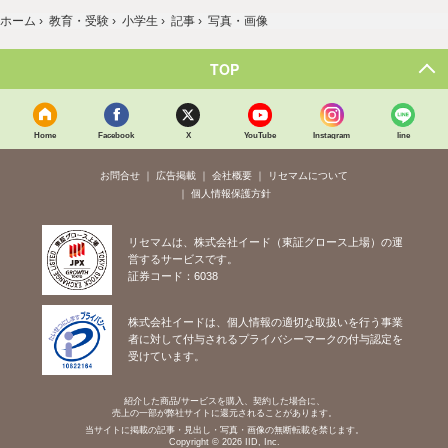
ホーム
›
教育・受験
›
小学生
›
記事
›
写真・画像
TOP
Home
Facebook
X
YouTube
Instagram
line
お問合せ
広告掲載
会社概要
リセマムについて
個人情報保護方針
リセマムは、株式会社イード（東証グロース上場）の運
営するサービスです。
証券コード：6038
株式会社イードは、個人情報の適切な取扱いを行う事業
者に対して付与されるプライバシーマークの付与認定を
受けています。
紹介した商品/サービスを購入、契約した場合に、
売上の一部が弊社サイトに還元されることがあります。
当サイトに掲載の記事・見出し・写真・画像の無断転載を禁じます。
Copyright © 2026 IID, Inc.