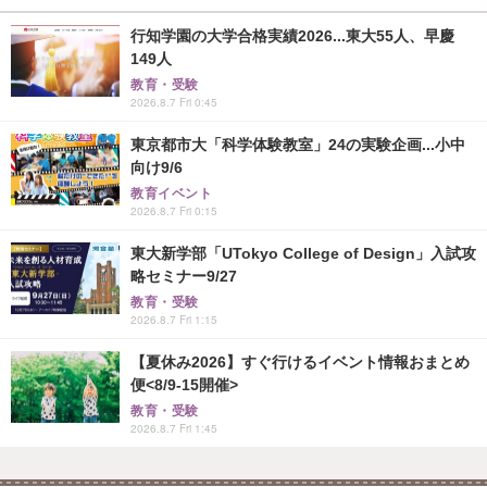
行知学園の大学合格実績2026...東大55人、早慶
149人
教育・受験
2026.8.7 Fri 0:45
東京都市大「科学体験教室」24の実験企画...小中
向け9/6
教育イベント
2026.8.7 Fri 0:15
東大新学部「UTokyo College of Design」入試攻
略セミナー9/27
教育・受験
2026.8.7 Fri 1:15
【夏休み2026】すぐ行けるイベント情報おまとめ
便<8/9-15開催>
教育・受験
2026.8.7 Fri 1:45