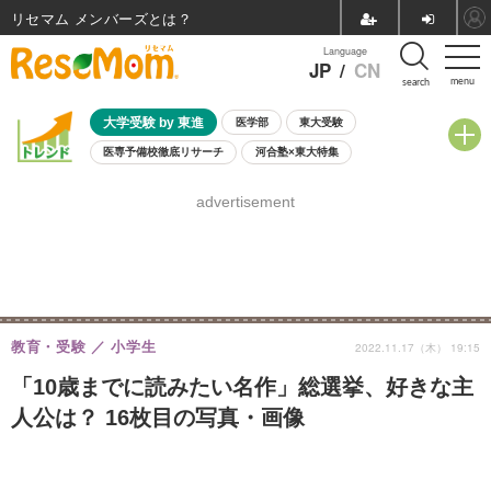
リセマム メンバーズ
Language
JP
/
CN
menu
search
大学受験 by 東進
医学部
東大受験
医専予備校徹底リサーチ
河合塾×東大特集
親子で考える大学選び
高校受験
中学受験
小学校受験
advertisement
共通テスト
夏休み
8月開催学校説明会・相談会
8月開催イベント・WS
全国公立高校 過去問
人気記事
自由研究教材（小学生向け）
自由研究教材（中学生向け）
ランキング
教育・受験
小学生
2022.11.17（木） 19:15
「10歳までに読みたい名作」総選挙、好きな主
人公は？ 16枚目の写真・画像