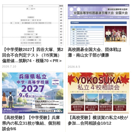
【中学受験2027】四谷大塚、第2
高校囲碁全国大会、団体戦は
回合不合判定テスト（7/5実施）
灘・南山女子部が優勝
偏差値…筑駒74・桜蔭70＜PR＞
2026.7.10
2026.8.5
【高校受験】【中学受験】兵庫
【高校受験】横須賀の私立4校が
県内の私立31校が集結、個別相
参加…合同相談会10/12
談会9/6