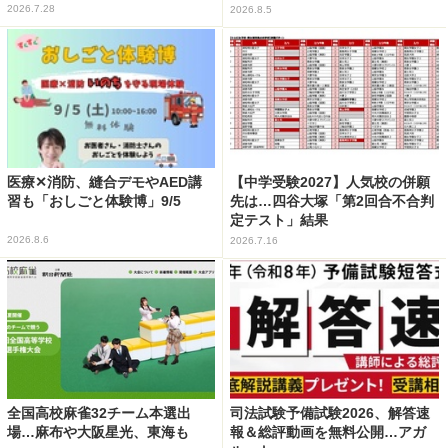
2026.7.28
2026.8.5
医療✕消防、縫合デモやAED講
【中学受験2027】人気校の併願
習も「おしごと体験博」9/5
先は…四谷大塚「第2回合不合判
定テスト」結果
2026.8.6
2026.7.16
全国高校麻雀32チーム本選出
司法試験予備試験2026、解答速
場…麻布や大阪星光、東海も
報＆総評動画を無料公開…アガ