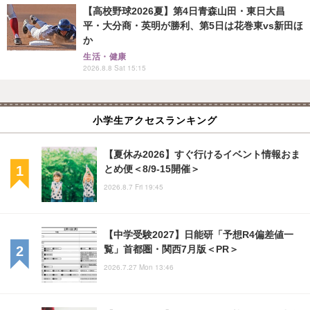
【高校野球2026夏】第4日青森山田・東日大昌
平・大分商・英明が勝利、第5日は花巻東vs新田ほ
か
生活・健康
2026.8.8 Sat 15:15
小学生アクセスランキング
【夏休み2026】すぐ行けるイベント情報おま
とめ便＜8/9-15開催＞
2026.8.7 Fri 19:45
【中学受験2027】日能研「予想R4偏差値一
覧」首都圏・関西7月版＜PR＞
2026.7.27 Mon 13:46