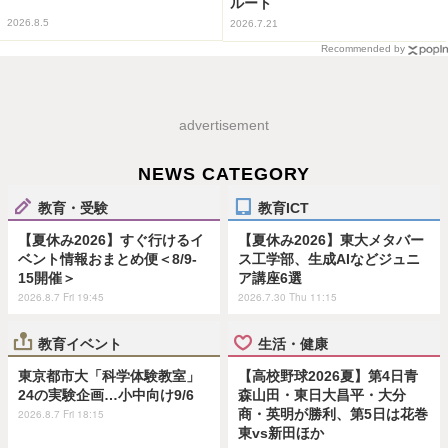
ルート
2026.8.5
2026.7.21
Recommended by
advertisement
NEWS CATEGORY
教育・受験
教育ICT
【夏休み2026】すぐ行けるイ
【夏休み2026】東大メタバー
ベント情報おまとめ便＜8/9-
ス工学部、生成AIなどジュニ
15開催＞
ア講座6選
2026.8.7 Fri 19:45
2026.7.30 Thu 11:15
教育イベント
生活・健康
東京都市大「科学体験教室」
【高校野球2026夏】第4日青
24の実験企画…小中向け9/6
森山田・東日大昌平・大分
商・英明が勝利、第5日は花巻
2026.8.7 Fri 18:15
東vs新田ほか