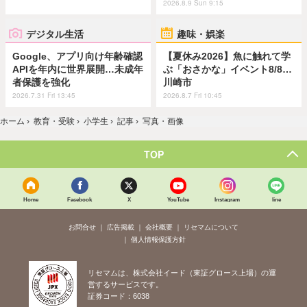
2026.8.9 Sun 9:15
デジタル生活
趣味・娯楽
Google、アプリ向け年齢確認
【夏休み2026】魚に触れて学
APIを年内に世界展開…未成年
ぶ「おさかな」イベント8/8…
者保護を強化
川崎市
2026.7.31 Fri 13:45
2026.8.7 Fri 10:45
ホーム
›
教育・受験
›
小学生
›
記事
›
写真・画像
TOP
Home
Facebook
X
YouTube
Instagram
line
お問合せ
広告掲載
会社概要
リセマムについて
個人情報保護方針
リセマムは、株式会社イード（東証グロース上場）の運
営するサービスです。
証券コード：6038