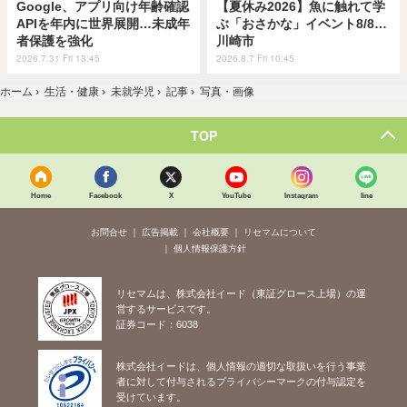
Google、アプリ向け年齢確認
【夏休み2026】魚に触れて学
APIを年内に世界展開…未成年
ぶ「おさかな」イベント8/8…
者保護を強化
川崎市
2026.7.31 Fri 13:45
2026.8.7 Fri 10:45
ホーム
›
生活・健康
›
未就学児
›
記事
›
写真・画像
TOP
Home
Facebook
X
YouTube
Instagram
line
お問合せ
広告掲載
会社概要
リセマムについて
個人情報保護方針
リセマムは、株式会社イード（東証グロース上場）の運
営するサービスです。
証券コード：6038
株式会社イードは、個人情報の適切な取扱いを行う事業
者に対して付与されるプライバシーマークの付与認定を
受けています。