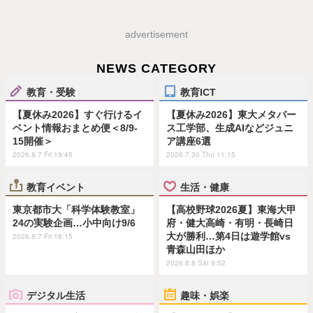
advertisement
NEWS CATEGORY
教育・受験
教育ICT
【夏休み2026】すぐ行けるイ
【夏休み2026】東大メタバー
ベント情報おまとめ便＜8/9-
ス工学部、生成AIなどジュニ
15開催＞
ア講座6選
2026.8.7 Fri 19:45
2026.7.30 Thu 11:15
教育イベント
生活・健康
東京都市大「科学体験教室」
【高校野球2026夏】東海大甲
24の実験企画…小中向け9/6
府・健大高崎・有明・長崎日
大が勝利…第4日は遊学館vs
2026.8.7 Fri 18:15
青森山田ほか
2026.8.8 Sat 9:52
デジタル生活
趣味・娯楽