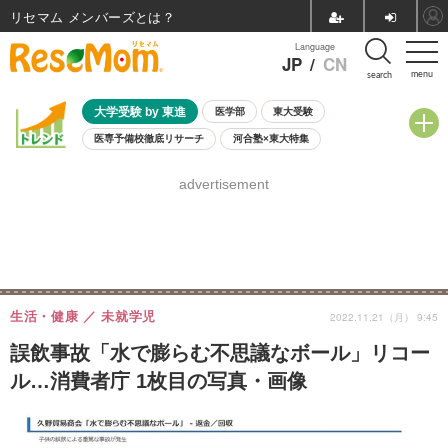
リセマム メンバーズ
Language
JP
/
CN
menu
search
大学受験 by 東進
医学部
東大受験
医専予備校徹底リサーチ
河合塾×東大特集
親子で考える大学選び
高校受験
中学受験
小学校受験
advertisement
共通テスト
夏休み
8月開催学校説明会・相談会
8月開催イベント・WS
全国公立高校 過去問
人気記事
自由研究教材（小学生向け）
自由研究教材（中学生向け）
ランキング
生活・健康
未就学児
2022.11.21（月） 9:45
誤飲事故「水で膨らむ不思議なボール」リコー
ル…消費者庁 1枚目の写真・画像