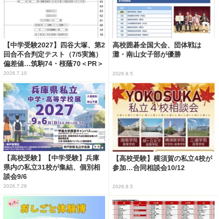
【中学受験2027】四谷大塚、第2
高校囲碁全国大会、団体戦は
回合不合判定テスト（7/5実施）
灘・南山女子部が優勝
偏差値…筑駒74・桜蔭70＜PR＞
2026.7.10
2026.8.5
【高校受験】【中学受験】兵庫
【高校受験】横須賀の私立4校が
県内の私立31校が集結、個別相
参加…合同相談会10/12
談会9/6
2026.7.28
2026.8.5