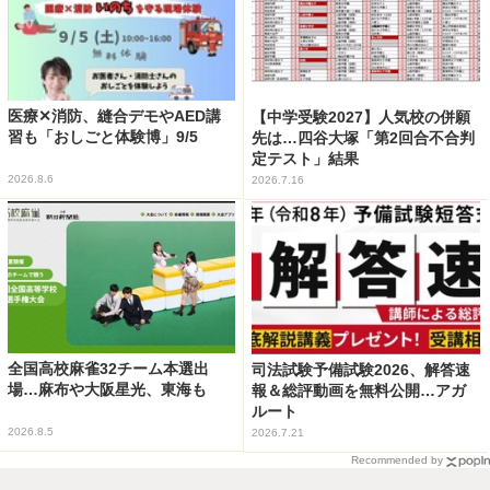
医療✕消防、縫合デモやAED講
【中学受験2027】人気校の併願
習も「おしごと体験博」9/5
先は…四谷大塚「第2回合不合判
定テスト」結果
2026.8.6
2026.7.16
全国高校麻雀32チーム本選出
司法試験予備試験2026、解答速
場…麻布や大阪星光、東海も
報＆総評動画を無料公開…アガ
ルート
2026.8.5
2026.7.21
Recommended by