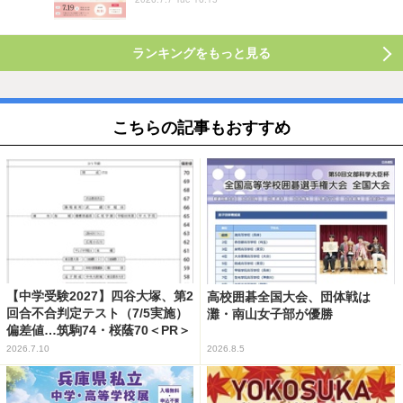
ランキングをもっと見る
こちらの記事もおすすめ
【中学受験2027】四谷大塚、第2
高校囲碁全国大会、団体戦は
回合不合判定テスト（7/5実施）
灘・南山女子部が優勝
偏差値…筑駒74・桜蔭70＜PR＞
2026.7.10
2026.8.5