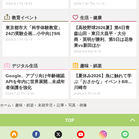
2026.8.7 Fri 19:45
2026.7.30 Thu 11:15
教育イベント
生活・健康
東京都市大「科学体験教室」
【高校野球2026夏】第4日青
24の実験企画…小中向け9/6
森山田・東日大昌平・大分
商・英明が勝利、第5日は花巻
2026.8.7 Fri 18:15
東vs新田ほか
2026.8.9 Sun 9:15
デジタル生活
趣味・娯楽
Google、アプリ向け年齢確認
【夏休み2026】魚に触れて学
APIを年内に世界展開…未成年
ぶ「おさかな」イベント8/8…
者保護を強化
川崎市
2026.7.31 Fri 13:45
2026.8.7 Fri 10:45
ホーム
›
趣味・娯楽
›
未就学児
›
記事
›
写真・画像
TOP