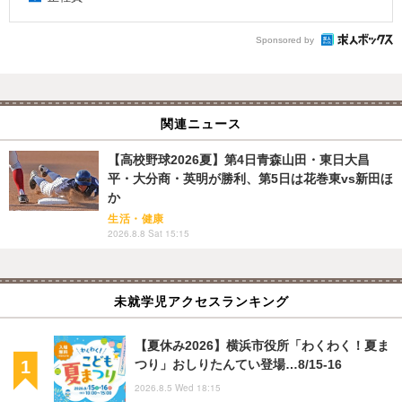
Sponsored by
関連ニュース
【高校野球2026夏】第4日青森山田・東日大昌
平・大分商・英明が勝利、第5日は花巻東vs新田ほ
か
生活・健康
2026.8.8 Sat 15:15
未就学児アクセスランキング
【夏休み2026】横浜市役所「わくわく！夏ま
つり」おしりたんてい登場…8/15-16
2026.8.5 Wed 18:15