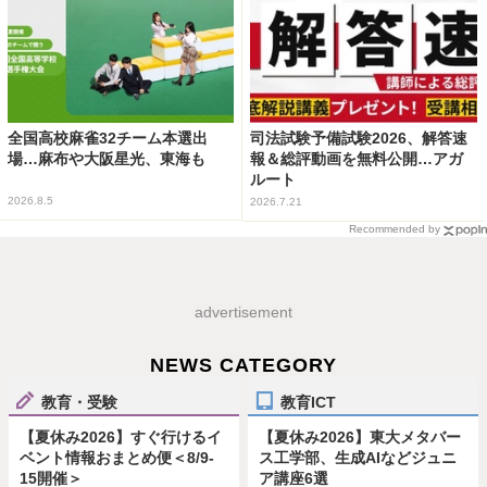
全国高校麻雀32チーム本選出
司法試験予備試験2026、解答速
場…麻布や大阪星光、東海も
報＆総評動画を無料公開…アガ
ルート
2026.8.5
2026.7.21
Recommended by
advertisement
NEWS CATEGORY
教育・受験
教育ICT
【夏休み2026】すぐ行けるイ
【夏休み2026】東大メタバー
ベント情報おまとめ便＜8/9-
ス工学部、生成AIなどジュニ
15開催＞
ア講座6選