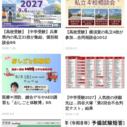
【高校受験】【中学受験】兵庫
【高校受験】横須賀の私立4校が
県内の私立31校が集結、個別相
参加…合同相談会10/12
談会9/6
2026.7.28
2026.8.5
医療✕消防、縫合デモやAED講
【中学受験2027】人気校の併願
習も「おしごと体験博」9/5
先は…四谷大塚「第2回合不合判
定テスト」結果
2026.8.6
2026.7.16