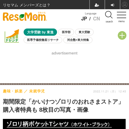
リセマム メンバーズ
Language
JP
/
CN
menu
search
大学受験 by 東進
医学部
東大受験
医専予備校徹底リサーチ
河合塾×東大特集
親子で考える大学選び
高校受験
中学受験
小学校受験
advertisement
共通テスト
夏休み
8月開催学校説明会・相談会
8月開催イベント・WS
全国公立高校 過去問
人気記事
自由研究教材（小学生向け）
自由研究教材（中学生向け）
ランキング
趣味・娯楽
未就学児
2022.11.21（月） 12:45
期間限定「かいけつゾロリのおれさまストア」
購入者特典も 8枚目の写真・画像