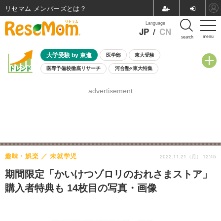
リセマム メンバーズ
Language
JP
/
CN
menu
search
大学受験 by 東進
医学部
東大受験
医専予備校徹底リサーチ
河合塾×東大特集
親子で考える大学選び
高校受験
中学受験
小学校受験
advertisement
共通テスト
夏休み
8月開催学校説明会・相談会
8月開催イベント・WS
全国公立高校 過去問
人気記事
自由研究教材（小学生向け）
自由研究教材（中学生向け）
ランキング
趣味・娯楽
未就学児
2022.11.21（月） 12:45
期間限定「かいけつゾロリのおれさまストア」
購入者特典も 14枚目の写真・画像