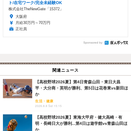
ト/在宅ワーク/完全未経験OK
株式会社TheNewGate「15372」
大阪府
月給30万円～70万円
正社員
Sponsored by
関連ニュース
【高校野球2026夏】第4日青森山田・東日大昌
平・大分商・英明が勝利、第5日は花巻東vs新田ほ
か
生活・健康
2026.8.8 Sat 15:15
【高校野球2026夏】東海大甲府・健大高崎・有
明・長崎日大が勝利...第4日は遊学館vs青森山田ほ
か