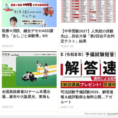
医療✕消防、縫合デモやAED講
【中学受験2027】人気校の併願
習も「おしごと体験博」9/5
先は…四谷大塚「第2回合不合判
定テスト」結果
2026.8.6
2026.7.16
全国高校麻雀32チーム本選出
司法試験予備試験2026、解答速
場…麻布や大阪星光、東海も
報＆総評動画を無料公開…アガ
ルート
2026.8.5
2026.7.21
Recommended by