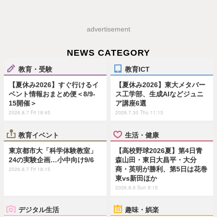
advertisement
NEWS CATEGORY
教育・受験
教育ICT
【夏休み2026】すぐ行けるイ
【夏休み2026】東大メタバー
ベント情報おまとめ便＜8/9-
ス工学部、生成AIなどジュニ
15開催＞
ア講座6選
2026.8.7 Fri 19:45
2026.7.30 Thu 11:15
教育イベント
生活・健康
東京都市大「科学体験教室」
【高校野球2026夏】第4日青
24の実験企画…小中向け9/6
森山田・東日大昌平・大分
商・英明が勝利、第5日は花巻
2026.8.7 Fri 18:15
東vs新田ほか
2026.8.9 Sun 9:15
デジタル生活
趣味・娯楽