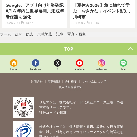
Google、アプリ向け年齢確認
【夏休み2026】魚に触れて学
APIを年内に世界展開…未成年
ぶ「おさかな」イベント8/8…
者保護を強化
川崎市
2026.7.31 Fri 13:45
2026.8.7 Fri 10:45
ホーム
›
趣味・娯楽
›
未就学児
›
記事
›
写真・画像
TOP
Home
Facebook
X
YouTube
Instagram
line
お問合せ
広告掲載
会社概要
リセマムについて
個人情報保護方針
リセマムは、株式会社イード（東証グロース上場）の運
営するサービスです。
証券コード：6038
株式会社イードは、個人情報の適切な取扱いを行う事業
者に対して付与されるプライバシーマークの付与認定を
受けています。