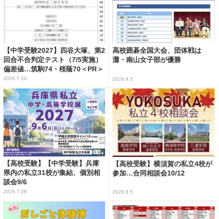
【中学受験2027】四谷大塚、第2
高校囲碁全国大会、団体戦は
回合不合判定テスト（7/5実施）
灘・南山女子部が優勝
偏差値…筑駒74・桜蔭70＜PR＞
2026.7.10
2026.8.5
【高校受験】【中学受験】兵庫
【高校受験】横須賀の私立4校が
県内の私立31校が集結、個別相
参加…合同相談会10/12
談会9/6
2026.7.28
2026.8.5