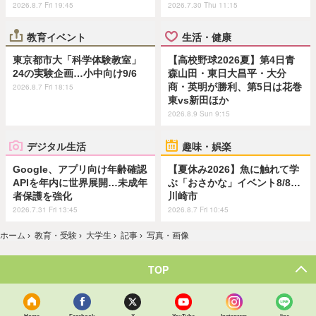
2026.8.7 Fri 19:45
2026.7.30 Thu 11:15
教育イベント
生活・健康
東京都市大「科学体験教室」
【高校野球2026夏】第4日青
24の実験企画…小中向け9/6
森山田・東日大昌平・大分
商・英明が勝利、第5日は花巻
2026.8.7 Fri 18:15
東vs新田ほか
2026.8.9 Sun 9:15
デジタル生活
趣味・娯楽
Google、アプリ向け年齢確認
【夏休み2026】魚に触れて学
APIを年内に世界展開…未成年
ぶ「おさかな」イベント8/8…
者保護を強化
川崎市
2026.7.31 Fri 13:45
2026.8.7 Fri 10:45
ホーム
›
教育・受験
›
大学生
›
記事
›
写真・画像
TOP
Home
Facebook
X
YouTube
Instagram
line