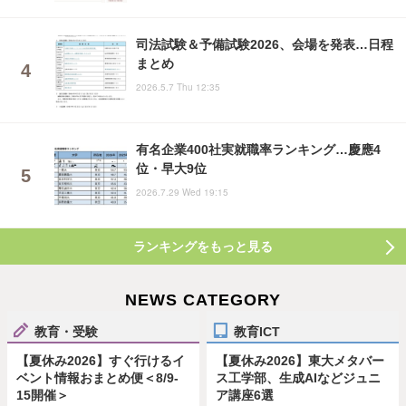
司法試験＆予備試験2026、会場を発表…日程
まとめ
2026.5.7 Thu 12:35
有名企業400社実就職率ランキング…慶應4
位・早大9位
2026.7.29 Wed 19:15
ランキングをもっと見る
NEWS CATEGORY
教育・受験
教育ICT
【夏休み2026】すぐ行けるイ
【夏休み2026】東大メタバー
ベント情報おまとめ便＜8/9-
ス工学部、生成AIなどジュニ
15開催＞
ア講座6選