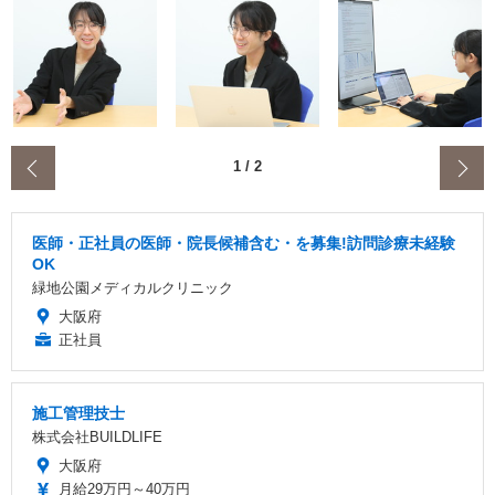
‹
1
/
2
医師・正社員の医師・院長候補含む・を募集!訪問診療未経験
OK
緑地公園メディカルクリニック
大阪府
正社員
施工管理技士
株式会社BUILDLIFE
大阪府
月給29万円～40万円