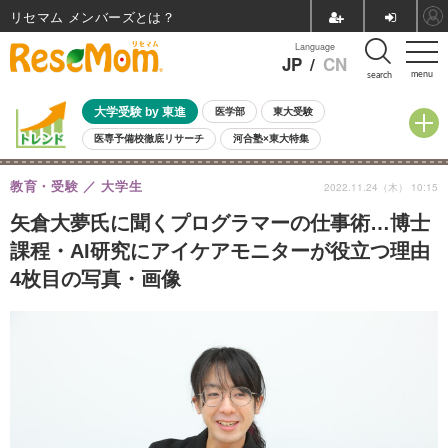
リセマム メンバーズ
Language
JP
/
CN
menu
search
大学受験 by 東進
医学部
東大受験
医専予備校徹底リサーチ
河合塾×東大特集
親子で考える大学選び
高校受験
中学受験
小学校受験
教育・受験
大学生
2022.11.24（木） 10:15
共通テスト
夏休み
8月開催学校説明会・相談会
8月開催イベント・WS
全国公立高校 過去問
人気記事
矢倉大夢氏に聞くプログラマーの仕事術…博士
自由研究教材（小学生向け）
自由研究教材（中学生向け）
ランキング
課程・AI研究にアイケアモニターが役立つ理由
4枚目の写真・画像