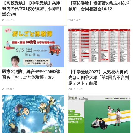
【高校受験】【中学受験】兵庫
【高校受験】横須賀の私立4校が
県内の私立31校が集結、個別相
参加…合同相談会10/12
談会9/6
2026.7.28
2026.8.5
医療✕消防、縫合デモやAED講
【中学受験2027】人気校の併願
習も「おしごと体験博」9/5
先は…四谷大塚「第2回合不合判
定テスト」結果
2026.8.6
2026.7.16