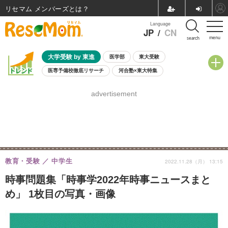
リセマム メンバーズ
Language
JP
/
CN
menu
search
大学受験 by 東進
医学部
東大受験
医専予備校徹底リサーチ
河合塾×東大特集
親子で考える大学選び
高校受験
中学受験
小学校受験
advertisement
共通テスト
夏休み
8月開催学校説明会・相談会
8月開催イベント・WS
全国公立高校 過去問
人気記事
自由研究教材（小学生向け）
自由研究教材（中学生向け）
ランキング
教育・受験
中学生
2022.11.28（月） 13:15
時事問題集「時事学2022年時事ニュースまと
め」 1枚目の写真・画像