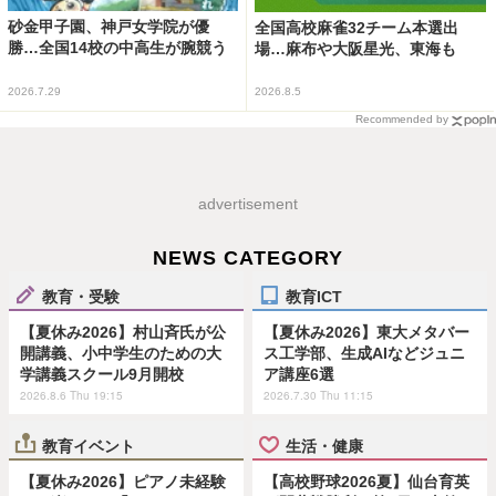
砂金甲子園、神戸女学院が優
全国高校麻雀32チーム本選出
勝…全国14校の中高生が腕競う
場…麻布や大阪星光、東海も
2026.7.29
2026.8.5
Recommended by
advertisement
NEWS CATEGORY
教育・受験
教育ICT
【夏休み2026】村山斉氏が公
【夏休み2026】東大メタバー
開講義、小中学生のための大
ス工学部、生成AIなどジュニ
学講義スクール9月開校
ア講座6選
2026.8.6 Thu 19:15
2026.7.30 Thu 11:15
教育イベント
生活・健康
【夏休み2026】ピアノ未経験
【高校野球2026夏】仙台育英