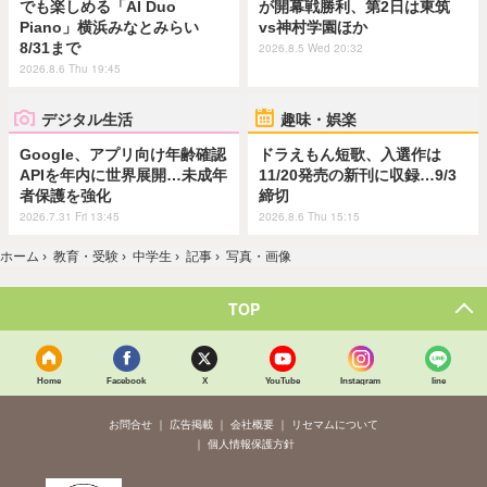
でも楽しめる「AI Duo
が開幕戦勝利、第2日は東筑
Piano」横浜みなとみらい
vs神村学園ほか
8/31まで
2026.8.5 Wed 20:32
2026.8.6 Thu 19:45
デジタル生活
趣味・娯楽
Google、アプリ向け年齢確認
ドラえもん短歌、入選作は
APIを年内に世界展開…未成年
11/20発売の新刊に収録…9/3
者保護を強化
締切
2026.7.31 Fri 13:45
2026.8.6 Thu 15:15
ホーム
›
教育・受験
›
中学生
›
記事
›
写真・画像
TOP
Home
Facebook
X
YouTube
Instagram
line
お問合せ
広告掲載
会社概要
リセマムについて
個人情報保護方針