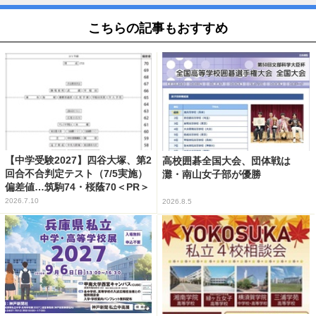
こちらの記事もおすすめ
【中学受験2027】四谷大塚、第2
高校囲碁全国大会、団体戦は
回合不合判定テスト（7/5実施）
灘・南山女子部が優勝
偏差値…筑駒74・桜蔭70＜PR＞
2026.7.10
2026.8.5