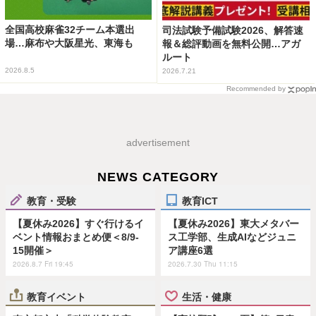
全国高校麻雀32チーム本選出
司法試験予備試験2026、解答速
場…麻布や大阪星光、東海も
報＆総評動画を無料公開…アガ
ルート
2026.8.5
2026.7.21
Recommended by
advertisement
NEWS CATEGORY
教育・受験
教育ICT
【夏休み2026】すぐ行けるイ
【夏休み2026】東大メタバー
ベント情報おまとめ便＜8/9-
ス工学部、生成AIなどジュニ
15開催＞
ア講座6選
2026.8.7 Fri 19:45
2026.7.30 Thu 11:15
教育イベント
生活・健康