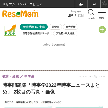
リセマム メンバーズ
Language
JP
/
CN
menu
search
大学受験 by 東進
医学部
東大受験
医専予備校徹底リサーチ
河合塾×東大特集
親子で考える大学選び
高校受験
中学受験
小学校受験
advertisement
共通テスト
夏休み
8月開催学校説明会・相談会
8月開催イベント・WS
全国公立高校 過去問
人気記事
自由研究教材（小学生向け）
自由研究教材（中学生向け）
ランキング
教育・受験
中学生
2022.11.28（月） 13:15
時事問題集「時事学2022年時事ニュースまと
め」 2枚目の写真・画像