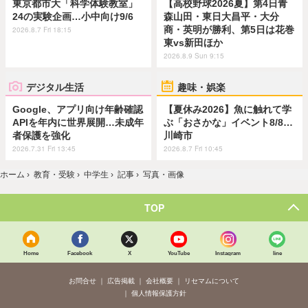
東京都市大「科学体験教室」
【高校野球2026夏】第4日青
24の実験企画…小中向け9/6
森山田・東日大昌平・大分
商・英明が勝利、第5日は花巻
2026.8.7 Fri 18:15
東vs新田ほか
2026.8.9 Sun 9:15
デジタル生活
趣味・娯楽
Google、アプリ向け年齢確認
【夏休み2026】魚に触れて学
APIを年内に世界展開…未成年
ぶ「おさかな」イベント8/8…
者保護を強化
川崎市
2026.7.31 Fri 13:45
2026.8.7 Fri 10:45
ホーム
›
教育・受験
›
中学生
›
記事
›
写真・画像
TOP
Home
Facebook
X
YouTube
Instagram
line
お問合せ
広告掲載
会社概要
リセマムについて
個人情報保護方針