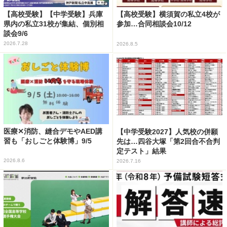
【高校受験】【中学受験】兵庫
【高校受験】横須賀の私立4校が
県内の私立31校が集結、個別相
参加…合同相談会10/12
談会9/6
2026.7.28
2026.8.5
医療✕消防、縫合デモやAED講
【中学受験2027】人気校の併願
習も「おしごと体験博」9/5
先は…四谷大塚「第2回合不合判
定テスト」結果
2026.8.6
2026.7.16