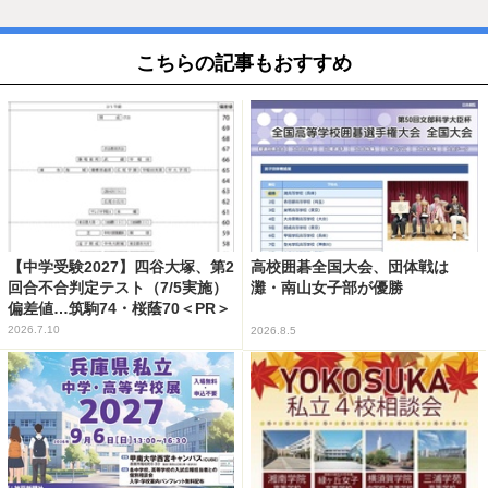
こちらの記事もおすすめ
【中学受験2027】四谷大塚、第2
高校囲碁全国大会、団体戦は
回合不合判定テスト（7/5実施）
灘・南山女子部が優勝
偏差値…筑駒74・桜蔭70＜PR＞
2026.7.10
2026.8.5