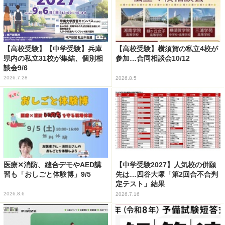
【高校受験】【中学受験】兵庫
【高校受験】横須賀の私立4校が
県内の私立31校が集結、個別相
参加…合同相談会10/12
談会9/6
2026.7.28
2026.8.5
医療✕消防、縫合デモやAED講
【中学受験2027】人気校の併願
習も「おしごと体験博」9/5
先は…四谷大塚「第2回合不合判
定テスト」結果
2026.8.6
2026.7.16