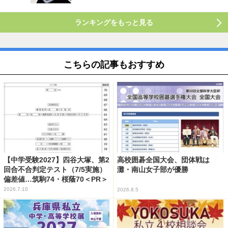
ランキングをもっと見る
こちらの記事もおすすめ
【中学受験2027】四谷大塚、第2
高校囲碁全国大会、団体戦は
回合不合判定テスト（7/5実施）
灘・南山女子部が優勝
偏差値…筑駒74・桜蔭70＜PR＞
2026.7.10
2026.8.5