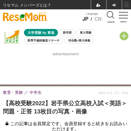
リセマム メンバーズ
Language
JP
/
CN
menu
search
大学受験 by 東進
医学部
東大受験
医専予備校徹底リサーチ
河合塾×東大特集
親子で考える大学選び
高校受験
中学受験
小学校受験
advertisement
共通テスト
夏休み
8月開催学校説明会・相談会
8月開催イベント・WS
全国公立高校 過去問
人気記事
自由研究教材（小学生向け）
自由研究教材（中学生向け）
ランキング
教育・受験
中学生
2022.12.5（月） 9:00
【高校受験2022】岩手県公立高校入試＜英語＞
問題・正答 13枚目の写真・画像
この記事は会員限定です。会員登録すると続きをお読みい
ただけます。