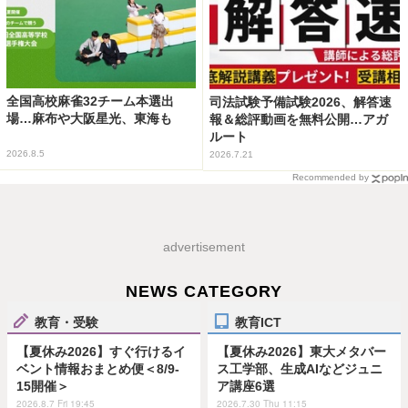
全国高校麻雀32チーム本選出
司法試験予備試験2026、解答速
場…麻布や大阪星光、東海も
報＆総評動画を無料公開…アガ
ルート
2026.8.5
2026.7.21
Recommended by
advertisement
NEWS CATEGORY
教育・受験
教育ICT
【夏休み2026】すぐ行けるイ
【夏休み2026】東大メタバー
ベント情報おまとめ便＜8/9-
ス工学部、生成AIなどジュニ
15開催＞
ア講座6選
2026.8.7 Fri 19:45
2026.7.30 Thu 11:15