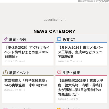
Recommended by
advertisement
NEWS CATEGORY
教育・受験
教育ICT
【夏休み2026】すぐ行けるイ
【夏休み2026】東大メタバー
ベント情報おまとめ便＜8/9-
ス工学部、生成AIなどジュニ
15開催＞
ア講座6選
2026.8.7 Fri 19:45
2026.7.30 Thu 11:15
教育イベント
生活・健康
東京都市大「科学体験教室」
【高校野球2026夏】東海大甲
24の実験企画…小中向け9/6
府・健大高崎・有明・長崎日
大が勝利…第4日は遊学館vs
2026.8.7 Fri 18:15
青森山田ほか
2026.8.8 Sat 9:52