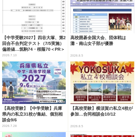
【中学受験2027】四谷大塚、第2
高校囲碁全国大会、団体戦は
回合不合判定テスト（7/5実施）
灘・南山女子部が優勝
偏差値…筑駒74・桜蔭70＜PR＞
2026.7.10
2026.8.5
【高校受験】【中学受験】兵庫
【高校受験】横須賀の私立4校が
県内の私立31校が集結、個別相
参加…合同相談会10/12
談会9/6
2026.7.28
2026.8.5