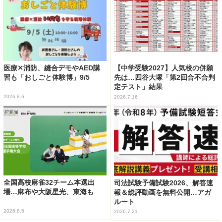
医療✕消防、縫合デモやAED講
【中学受験2027】人気校の併願
習も「おしごと体験博」9/5
先は…四谷大塚「第2回合不合判
定テスト」結果
2026.8.6
2026.7.16
全国高校麻雀32チーム本選出
司法試験予備試験2026、解答速
場…麻布や大阪星光、東海も
報＆総評動画を無料公開…アガ
ルート
2026.8.5
2026.7.21