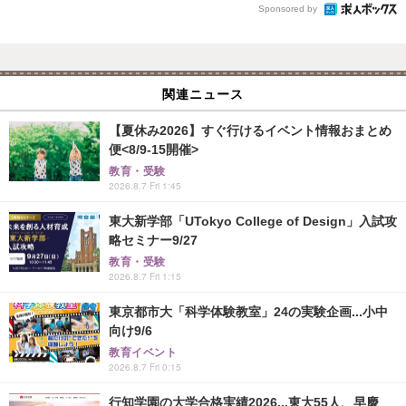
Sponsored by
関連ニュース
【夏休み2026】すぐ行けるイベント情報おまとめ
便<8/9-15開催>
教育・受験
2026.8.7 Fri 1:45
東大新学部「UTokyo College of Design」入試攻
略セミナー9/27
教育・受験
2026.8.7 Fri 1:15
東京都市大「科学体験教室」24の実験企画...小中
向け9/6
教育イベント
2026.8.7 Fri 0:15
行知学園の大学合格実績2026...東大55人、早慶