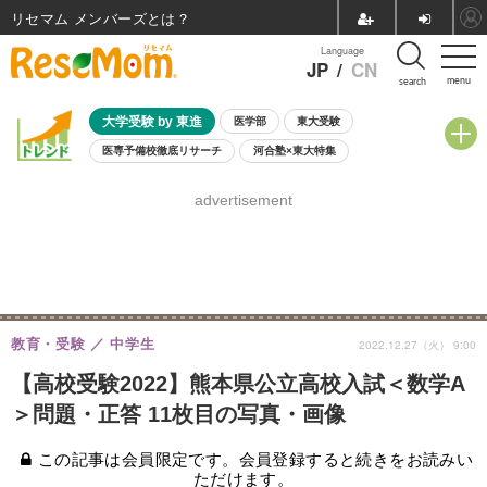
リセマム メンバーズ
Language
JP
/
CN
menu
search
大学受験 by 東進
医学部
東大受験
医専予備校徹底リサーチ
河合塾×東大特集
親子で考える大学選び
高校受験
中学受験
小学校受験
advertisement
共通テスト
夏休み
8月開催学校説明会・相談会
8月開催イベント・WS
全国公立高校 過去問
人気記事
自由研究教材（小学生向け）
自由研究教材（中学生向け）
ランキング
教育・受験
中学生
2022.12.27（火） 9:00
【高校受験2022】熊本県公立高校入試＜数学A
＞問題・正答 11枚目の写真・画像
この記事は会員限定です。会員登録すると続きをお読みい
ただけます。