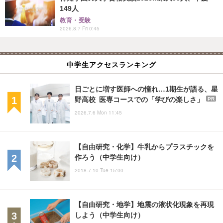
149人
教育・受験
2026.8.7 Fri 0:45
中学生アクセスランキング
日ごとに増す医師への憧れ…1期生が語る、星
野高校 医専コースでの「学びの楽しさ」
PR
2026.7.6 Mon 11:45
【自由研究・化学】牛乳からプラスチックを
作ろう（中学生向け）
2018.7.10 Tue 15:00
【自由研究・地学】地震の液状化現象を再現
しよう（中学生向け）