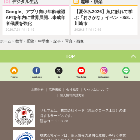
デジタル生活
趣味・娯楽
Google、アプリ向け年齢確認
【夏休み2026】魚に触れて学
APIを年内に世界展開…未成年
ぶ「おさかな」イベント8/8…
者保護を強化
川崎市
2026.7.31 Fri 13:45
2026.8.7 Fri 10:45
ホーム
›
教育・受験
›
中学生
›
記事
›
写真・画像
TOP
Home
Facebook
X
YouTube
Instagram
line
お問合せ
広告掲載
会社概要
リセマムについて
個人情報保護方針
リセマムは、株式会社イード（東証グロース上場）の運
営するサービスです。
証券コード：6038
株式会社イードは、個人情報の適切な取扱いを行う事業