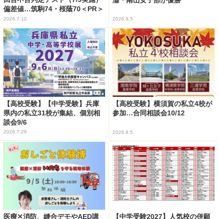
灘・南山女子部が優勝
偏差値…筑駒74・桜蔭70＜PR＞
2026.7.10
2026.8.5
【高校受験】【中学受験】兵庫
【高校受験】横須賀の私立4校が
県内の私立31校が集結、個別相
参加…合同相談会10/12
談会9/6
2026.7.28
2026.8.5
医療✕消防、縫合デモやAED講
【中学受験2027】人気校の併願