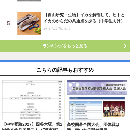
【自由研究・生物】イカを解剖して、ヒトと
イカのからだの共通点を探る（中学生向け）
2018.7.26 Thu 9:15
ランキングをもっと見る
こちらの記事もおすすめ
【中学受験2027】四谷大塚、第2
高校囲碁全国大会、団体戦は
回合不合判定テスト（7/5実施）