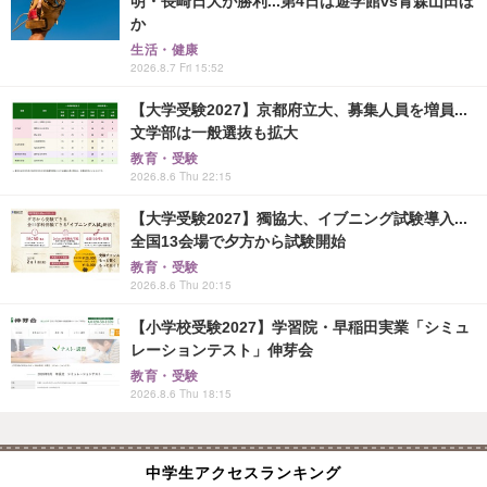
明・長崎日大が勝利...第4日は遊学館vs青森山田ほ
か
生活・健康
2026.8.7 Fri 15:52
【大学受験2027】京都府立大、募集人員を増員...
文学部は一般選抜も拡大
教育・受験
2026.8.6 Thu 22:15
【大学受験2027】獨協大、イブニング試験導入...
全国13会場で夕方から試験開始
教育・受験
2026.8.6 Thu 20:15
【小学校受験2027】学習院・早稲田実業「シミュ
レーションテスト」伸芽会
教育・受験
2026.8.6 Thu 18:15
中学生アクセスランキング