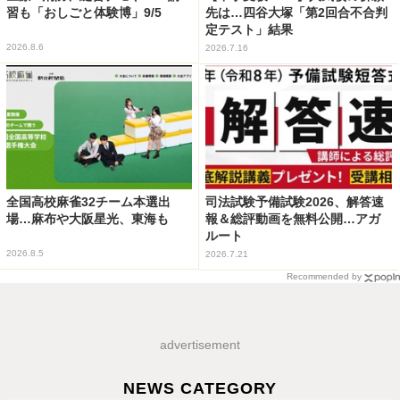
習も「おしごと体験博」9/5
先は…四谷大塚「第2回合不合判
定テスト」結果
2026.8.6
2026.7.16
全国高校麻雀32チーム本選出
司法試験予備試験2026、解答速
場…麻布や大阪星光、東海も
報＆総評動画を無料公開…アガ
ルート
2026.8.5
2026.7.21
Recommended by
advertisement
NEWS CATEGORY