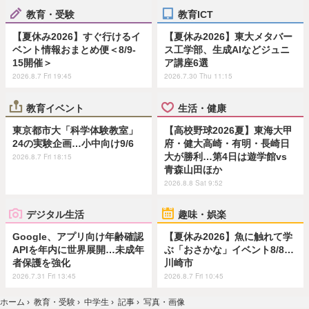
教育・受験
教育ICT
【夏休み2026】すぐ行けるイ
【夏休み2026】東大メタバー
ベント情報おまとめ便＜8/9-
ス工学部、生成AIなどジュニ
15開催＞
ア講座6選
2026.8.7 Fri 19:45
2026.7.30 Thu 11:15
教育イベント
生活・健康
東京都市大「科学体験教室」
【高校野球2026夏】東海大甲
24の実験企画…小中向け9/6
府・健大高崎・有明・長崎日
大が勝利…第4日は遊学館vs
2026.8.7 Fri 18:15
青森山田ほか
2026.8.8 Sat 9:52
デジタル生活
趣味・娯楽
Google、アプリ向け年齢確認
【夏休み2026】魚に触れて学
APIを年内に世界展開…未成年
ぶ「おさかな」イベント8/8…
者保護を強化
川崎市
2026.7.31 Fri 13:45
2026.8.7 Fri 10:45
ホーム
›
教育・受験
›
中学生
›
記事
›
写真・画像