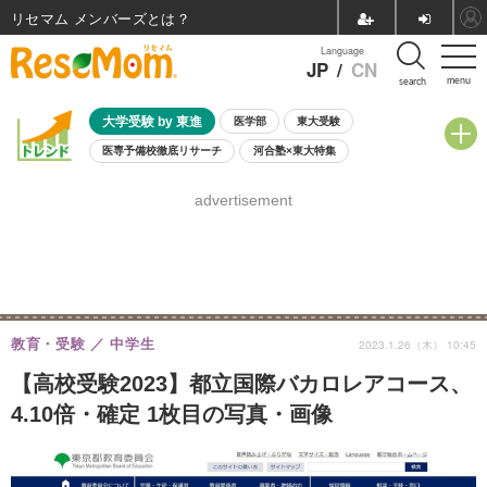
リセマム メンバーズ
Language
JP
/
CN
menu
search
大学受験 by 東進
医学部
東大受験
医専予備校徹底リサーチ
河合塾×東大特集
親子で考える大学選び
高校受験
中学受験
小学校受験
advertisement
共通テスト
夏休み
8月開催学校説明会・相談会
8月開催イベント・WS
全国公立高校 過去問
人気記事
自由研究教材（小学生向け）
自由研究教材（中学生向け）
ランキング
教育・受験
中学生
2023.1.26（木） 10:45
【高校受験2023】都立国際バカロレアコース、
4.10倍・確定 1枚目の写真・画像