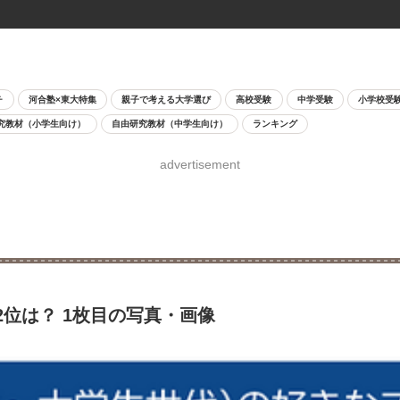
チ
河合塾×東大特集
親子で考える大学選び
高校受験
中学受験
小学校受
究教材（小学生向け）
自由研究教材（中学生向け）
ランキング
advertisement
位は？ 1枚目の写真・画像