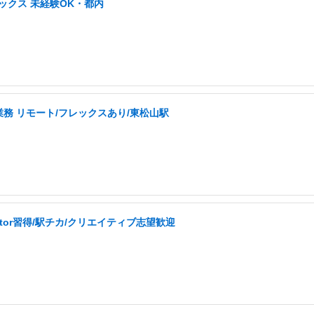
ックス 未経験OK・都内
務 リモート/フレックスあり/東松山駅
ator習得/駅チカ/クリエイティブ志望歓迎