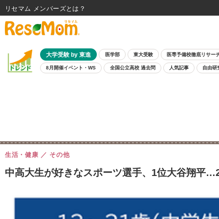
リセマム メンバーズ
大学受験 by 東進
医学部
東大受験
医専予備校徹底リサー
8月開催イベント・WS
全国公立高校 過去問
人気記事
自由研
生活・健康
その他
中高大生が好きなスポーツ選手、1位大谷翔平…2