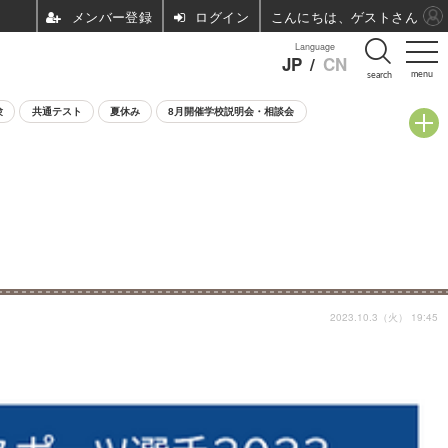
ログイン
こんにちは、ゲストさん
Language
JP
/
CN
menu
search
験
共通テスト
夏休み
8月開催学校説明会・相談会
2023.10.3（火） 19:45