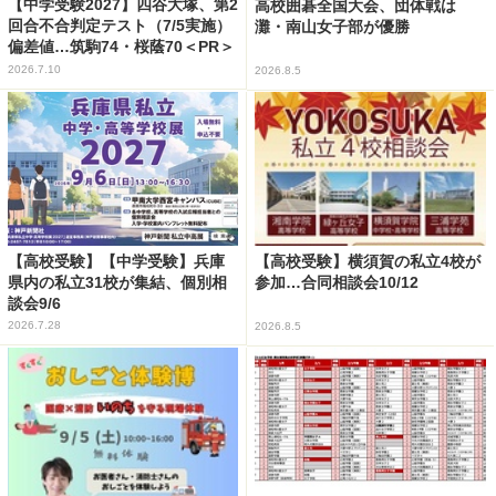
【中学受験2027】四谷大塚、第2
高校囲碁全国大会、団体戦は
回合不合判定テスト（7/5実施）
灘・南山女子部が優勝
偏差値…筑駒74・桜蔭70＜PR＞
2026.7.10
2026.8.5
【高校受験】【中学受験】兵庫
【高校受験】横須賀の私立4校が
県内の私立31校が集結、個別相
参加…合同相談会10/12
談会9/6
2026.7.28
2026.8.5