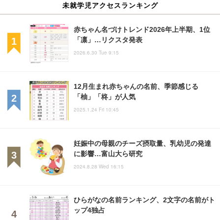
未就学児アクセスランキング
赤ちゃん名づけトレンド2026年上半期、1位
「凛」…リクスタ発表
2026.6.30 Tue 9:15
12月生まれ赤ちゃんの名前、季節感じる
「柚」「柊」が人気
2025.1.24 Fri 10:45
妊娠中の母親のチーズ摂取量、乳幼児の発達
に影響…富山大ら研究
2024.8.28 Wed 16:15
ひらがなの名前ランキング、2文字の名前がト
ップ4独占