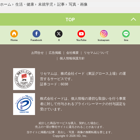
ホーム
›
生活・健康
›
未就学児
›
記事
›
写真・画像
TOP
Home
Facebook
X
YouTube
Instagram
line
お問合せ
広告掲載
会社概要
リセマムについて
個人情報保護方針
リセマムは、株式会社イード（東証グロース上場）の運
営するサービスです。
証券コード：6038
株式会社イードは、個人情報の適切な取扱いを行う事業
者に対して付与されるプライバシーマークの付与認定を
受けています。
紹介した商品/サービスを購入、契約した場合に、
売上の一部が弊社サイトに還元されることがあります。
当サイトに掲載の記事・見出し・写真・画像の無断転載を禁じます。
Copyright © 2026 IID, Inc.