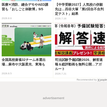
医療✕消防、縫合デモやAED講
【中学受験2027】人気校の併願
習も「おしごと体験博」9/5
先は…四谷大塚「第2回合不合判
定テスト」結果
2026.8.6
2026.7.16
全国高校麻雀32チーム本選出
司法試験予備試験2026、解答速
場…麻布や大阪星光、東海も
報＆総評動画を無料公開…アガ
ルート
2026.8.5
2026.7.21
Recommended by
advertisement