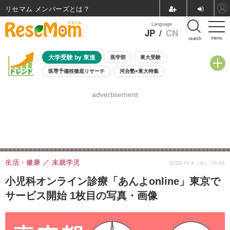
リセマム メンバーズ
Language
JP
/
CN
menu
search
大学受験 by 東進
医学部
東大受験
医専予備校徹底リサーチ
河合塾×東大特集
親子で考える大学選び
高校受験
中学受験
小学校受験
advertisement
共通テスト
夏休み
8月開催学校説明会・相談会
8月開催イベント・WS
全国公立高校 過去問
人気記事
自由研究教材（小学生向け）
自由研究教材（中学生向け）
ランキング
生活・健康
未就学児
2023.10.4（水） 16:45
小児科オンライン診療「あんよonline」東京で
サービス開始 1枚目の写真・画像