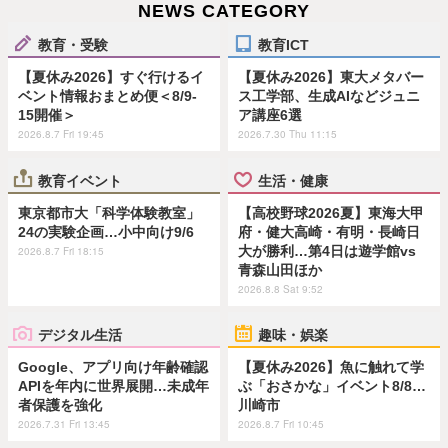
NEWS CATEGORY
教育・受験
教育ICT
【夏休み2026】すぐ行けるイ
【夏休み2026】東大メタバー
ベント情報おまとめ便＜8/9-
ス工学部、生成AIなどジュニ
15開催＞
ア講座6選
2026.8.7 Fri 19:45
2026.7.30 Thu 11:15
教育イベント
生活・健康
東京都市大「科学体験教室」
【高校野球2026夏】東海大甲
24の実験企画…小中向け9/6
府・健大高崎・有明・長崎日
大が勝利…第4日は遊学館vs
2026.8.7 Fri 18:15
青森山田ほか
2026.8.8 Sat 9:52
デジタル生活
趣味・娯楽
Google、アプリ向け年齢確認
【夏休み2026】魚に触れて学
APIを年内に世界展開…未成年
ぶ「おさかな」イベント8/8…
者保護を強化
川崎市
2026.7.31 Fri 13:45
2026.8.7 Fri 10:45