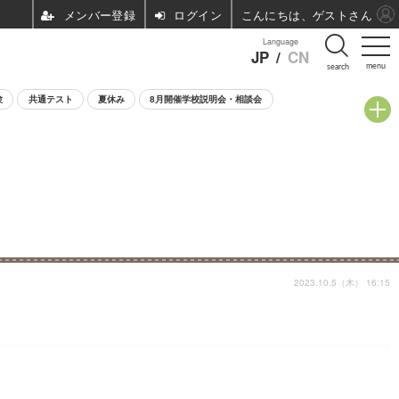
ログイン
こんにちは、ゲストさん
Language
JP
/
CN
menu
search
験
共通テスト
夏休み
8月開催学校説明会・相談会
2023.10.5（木） 16:15