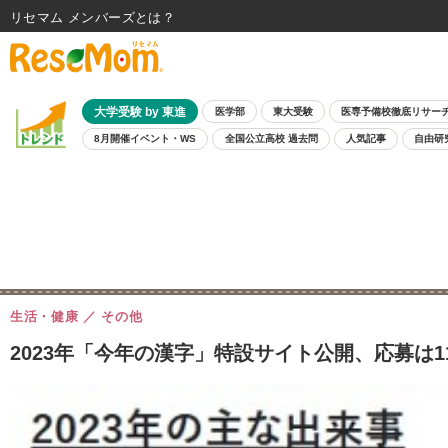
リセマム メンバーズ
大学受験 by 東進
医学部
東大受験
医専予備校徹底リサー
8月開催イベント・WS
全国公立高校 過去問
人気記事
自由研
生活・健康
その他
2023年「今年の漢字」特設サイト公開、応募は11