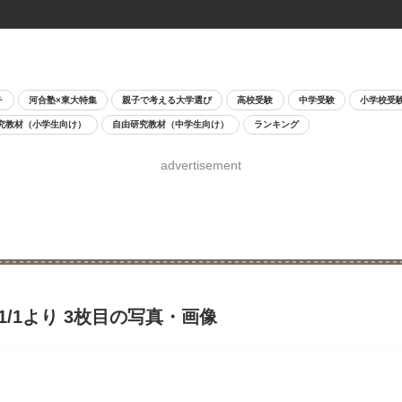
チ
河合塾×東大特集
親子で考える大学選び
高校受験
中学受験
小学校受
究教材（小学生向け）
自由研究教材（中学生向け）
ランキング
advertisement
/1より 3枚目の写真・画像