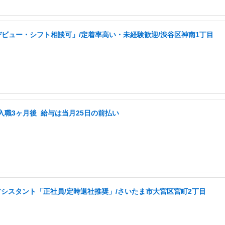
ビュー・シフト相談可」/定着率高い・未経験歓迎/渋谷区神南1丁目
入職3ヶ月後 ️ 給与は当月25日の前払い
アシスタント「正社員/定時退社推奨」/さいたま市大宮区宮町2丁目