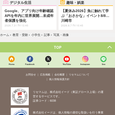
デジタル生活
趣味・娯楽
Google、アプリ向け年齢確認
【夏休み2026】魚に触れて学
APIを年内に世界展開…未成年
ぶ「おさかな」イベント8/8…
者保護を強化
川崎市
2026.7.31 Fri 13:45
2026.8.7 Fri 10:45
ホーム
›
教育・受験
›
小学生
›
記事
›
写真・画像
TOP
Home
Facebook
X
YouTube
Instagram
line
お問合せ
広告掲載
会社概要
リセマムについて
個人情報保護方針
リセマムは、株式会社イード（東証グロース上場）の運
営するサービスです。
証券コード：6038
株式会社イードは、個人情報の適切な取扱いを行う事業