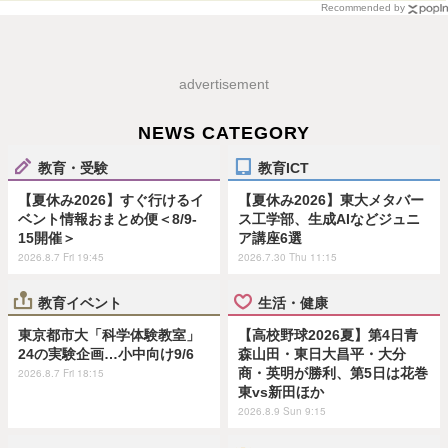
Recommended by
advertisement
NEWS CATEGORY
教育・受験
教育ICT
【夏休み2026】すぐ行けるイ
【夏休み2026】東大メタバー
ベント情報おまとめ便＜8/9-
ス工学部、生成AIなどジュニ
15開催＞
ア講座6選
2026.8.7 Fri 19:45
2026.7.30 Thu 11:15
教育イベント
生活・健康
東京都市大「科学体験教室」
【高校野球2026夏】第4日青
24の実験企画…小中向け9/6
森山田・東日大昌平・大分
商・英明が勝利、第5日は花巻
2026.8.7 Fri 18:15
東vs新田ほか
2026.8.9 Sun 9:15