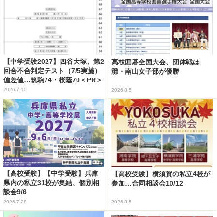
【中学受験2027】四谷大塚、第2
高校囲碁全国大会、団体戦は
回合不合判定テスト（7/5実施）
灘・南山女子部が優勝
偏差値…筑駒74・桜蔭70＜PR＞
2026.7.10
2026.8.5
【高校受験】【中学受験】兵庫
【高校受験】横須賀の私立4校が
県内の私立31校が集結、個別相
参加…合同相談会10/12
談会9/6
2026.7.28
2026.8.5