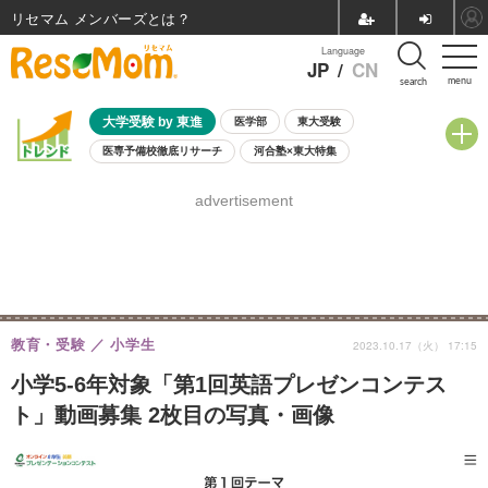
リセマム メンバーズ
Language
JP
/
CN
menu
search
大学受験 by 東進
医学部
東大受験
医専予備校徹底リサーチ
河合塾×東大特集
親子で考える大学選び
高校受験
中学受験
小学校受験
advertisement
共通テスト
夏休み
8月開催学校説明会・相談会
8月開催イベント・WS
全国公立高校 過去問
人気記事
自由研究教材（小学生向け）
自由研究教材（中学生向け）
ランキング
教育・受験
小学生
2023.10.17（火） 17:15
小学5-6年対象「第1回英語プレゼンコンテス
ト」動画募集 2枚目の写真・画像