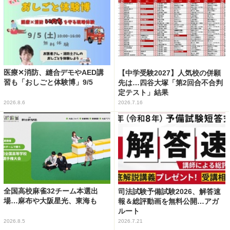
医療✕消防、縫合デモやAED講
【中学受験2027】人気校の併願
習も「おしごと体験博」9/5
先は…四谷大塚「第2回合不合判
定テスト」結果
2026.8.6
2026.7.16
全国高校麻雀32チーム本選出
司法試験予備試験2026、解答速
場…麻布や大阪星光、東海も
報＆総評動画を無料公開…アガ
ルート
2026.8.5
2026.7.21