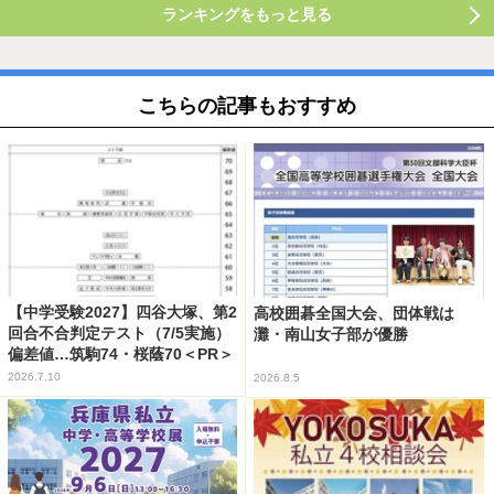
ランキングをもっと見る
こちらの記事もおすすめ
【中学受験2027】四谷大塚、第2
高校囲碁全国大会、団体戦は
回合不合判定テスト（7/5実施）
灘・南山女子部が優勝
偏差値…筑駒74・桜蔭70＜PR＞
2026.7.10
2026.8.5