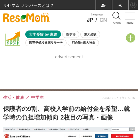
リセマム メンバーズ
Language
JP
/
CN
menu
search
大学受験 by 東進
医学部
東大受験
医専予備校徹底リサーチ
河合塾×東大特集
親子で考える大学選び
高校受験
中学受験
小学校受験
advertisement
共通テスト
夏休み
8月開催学校説明会・相談会
8月開催イベント・WS
全国公立高校 過去問
人気記事
自由研究教材（小学生向け）
自由研究教材（中学生向け）
ランキング
生活・健康
中学生
2023.10.27（金） 9:15
保護者の9割、高校入学前の給付金を希望…就
学時の負担増加傾向 2枚目の写真・画像