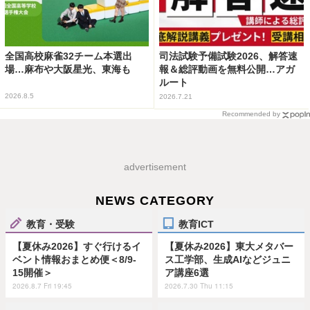
全国高校麻雀32チーム本選出
司法試験予備試験2026、解答速
場…麻布や大阪星光、東海も
報＆総評動画を無料公開…アガ
ルート
2026.8.5
2026.7.21
Recommended by
advertisement
NEWS CATEGORY
教育・受験
教育ICT
【夏休み2026】すぐ行けるイ
【夏休み2026】東大メタバー
ベント情報おまとめ便＜8/9-
ス工学部、生成AIなどジュニ
15開催＞
ア講座6選
2026.8.7 Fri 19:45
2026.7.30 Thu 11:15