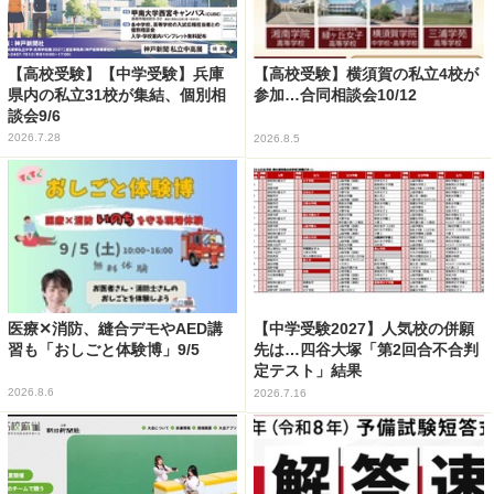
【高校受験】【中学受験】兵庫
【高校受験】横須賀の私立4校が
県内の私立31校が集結、個別相
参加…合同相談会10/12
談会9/6
2026.7.28
2026.8.5
医療✕消防、縫合デモやAED講
【中学受験2027】人気校の併願
習も「おしごと体験博」9/5
先は…四谷大塚「第2回合不合判
定テスト」結果
2026.8.6
2026.7.16