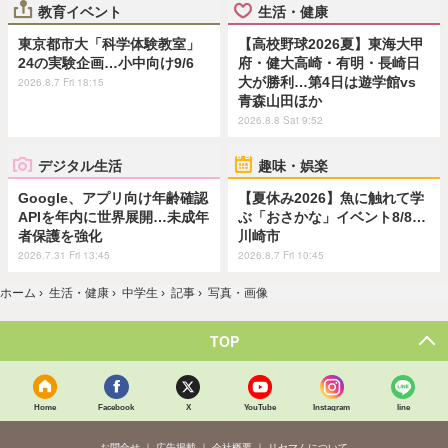
教育イベント
生活・健康
東京都市大「科学体験教室」
【高校野球2026夏】東海大甲
24の実験企画…小中向け9/6
府・健大高崎・有明・長崎日
大が勝利…第4日は遊学館vs
2026.8.7 Fri 18:15
青森山田ほか
2026.8.8 Sat 9:52
デジタル生活
趣味・娯楽
Google、アプリ向け年齢確認
【夏休み2026】魚に触れて学
APIを年内に世界展開…未成年
ぶ「おさかな」イベント8/8…
者保護を強化
川崎市
2026.7.31 Fri 13:45
2026.8.7 Fri 10:45
ホーム
›
生活・健康
›
中学生
›
記事
›
写真・画像
TOP
Home
Facebook
X
YouTube
Instagram
line
お問合せ
広告掲載
会社概要
リセマムについて