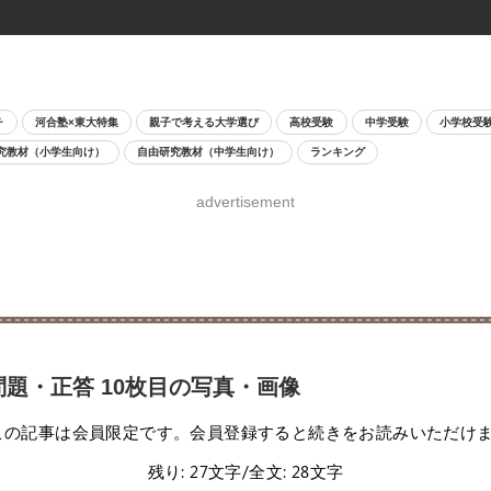
チ
河合塾×東大特集
親子で考える大学選び
高校受験
中学受験
小学校受
究教材（小学生向け）
自由研究教材（中学生向け）
ランキング
advertisement
問題・正答 10枚目の写真・画像
この記事は会員限定です。会員登録すると続きをお読みいただけ
残り: 27文字/全文: 28文字