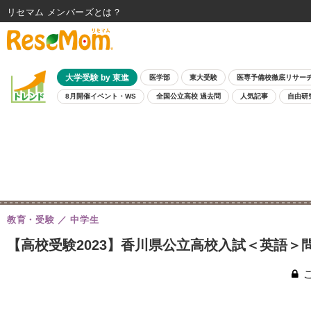
リセマム メンバーズ
大学受験 by 東進
医学部
東大受験
医専予備校徹底リサー
8月開催イベント・WS
全国公立高校 過去問
人気記事
自由研
教育・受験
中学生
【高校受験2023】香川県公立高校入試＜英語＞