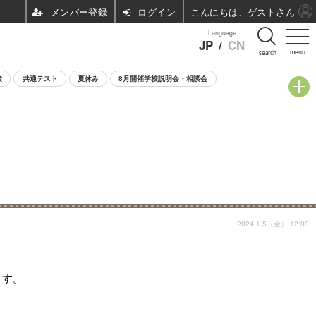
ログイン
こんにちは、ゲストさん
Language
JP
/
CN
menu
search
験
共通テスト
夏休み
8月開催学校説明会・相談会
2024.1.5（金） 12:00
ます。