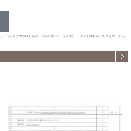
えている箇所や教科もある。※掲載されている問題・正答の無断転載、転用を禁止する。