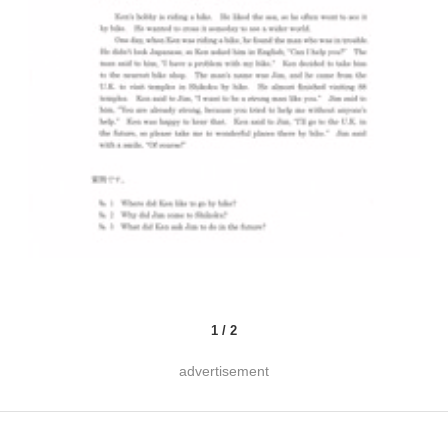
1
/
2
advertisement