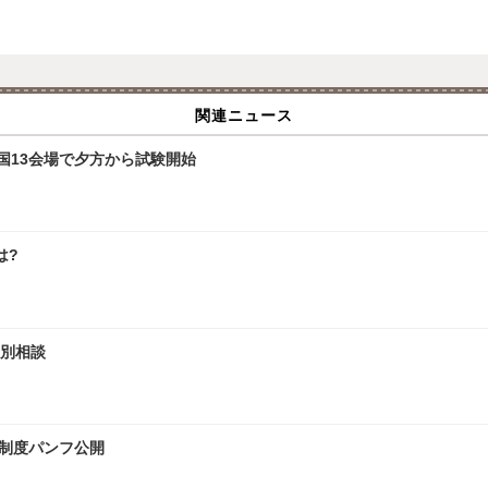
関連ニュース
全国13会場で夕方から試験開始
は?
個別相談
試制度パンフ公開