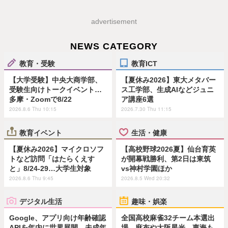
advertisement
NEWS CATEGORY
教育・受験
教育ICT
【大学受験】中央大商学部、
【夏休み2026】東大メタバー
受験生向けトークイベント…
ス工学部、生成AIなどジュニ
多摩・Zoomで8/22
ア講座6選
2026.8.6 Thu 10:15
2026.7.30 Thu 11:15
教育イベント
生活・健康
【夏休み2026】マイクロソフ
【高校野球2026夏】仙台育英
トなど訪問「はたらくえす
が開幕戦勝利、第2日は東筑
と」8/24-29…大学生対象
vs神村学園ほか
2026.8.6 Thu 9:45
2026.8.5 Wed 20:32
デジタル生活
趣味・娯楽
Google、アプリ向け年齢確認
全国高校麻雀32チーム本選出
APIを年内に世界展開…未成年
場…麻布や大阪星光、東海も