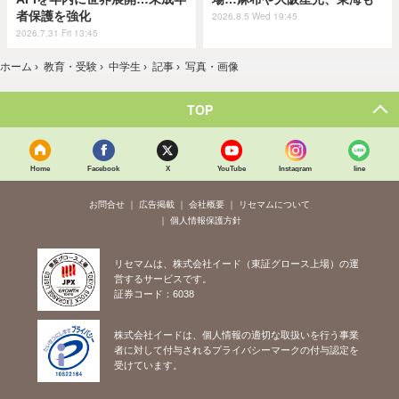
者保護を強化
2026.8.5 Wed 19:45
2026.7.31 Fri 13:45
ホーム
›
教育・受験
›
中学生
›
記事
›
写真・画像
TOP
Home
Facebook
X
YouTube
Instagram
line
お問合せ
広告掲載
会社概要
リセマムについて
個人情報保護方針
リセマムは、株式会社イード（東証グロース上場）の運
営するサービスです。
証券コード：6038
株式会社イードは、個人情報の適切な取扱いを行う事業
者に対して付与されるプライバシーマークの付与認定を
受けています。