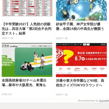
【中学受験2027】人気校の併願
砂金甲子園、神戸女学院が優
先は…四谷大塚「第2回合不合判
勝…全国14校の中高生が腕競う
定テスト」結果
2026.7.16
2026.7.29
全国高校麻雀32チーム本選出
渋幕や東大寺学園など40校、高
場…麻布や大阪星光、東海も
校生クイズTOKYOラウンドへ
2026.8.5
2026.7.29
Recommended by