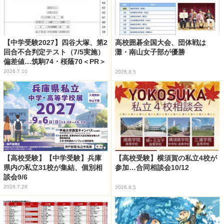
【中学受験2027】四谷大塚、第2
高校囲碁全国大会、団体戦は
回合不合判定テスト（7/5実施）
灘・南山女子部が優勝
偏差値…筑駒74・桜蔭70＜PR＞
2026.7.10
2026.8.5
【高校受験】【中学受験】兵庫
【高校受験】横須賀の私立4校が
県内の私立31校が集結、個別相
参加…合同相談会10/12
談会9/6
2026.7.28
2026.8.5