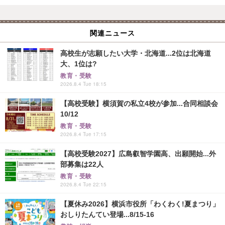
関連ニュース
高校生が志願したい大学・北海道...2位は北海道
大、1位は?
教育・受験
2026.8.4 Tue 18:15
【高校受験】横須賀の私立4校が参加...合同相談会
10/12
教育・受験
2026.8.4 Tue 17:15
【高校受験2027】広島叡智学園高、出願開始...外
部募集は22人
教育・受験
2026.8.4 Tue 22:15
【夏休み2026】横浜市役所「わくわく!夏まつり」
おしりたんてい登場...8/15-16