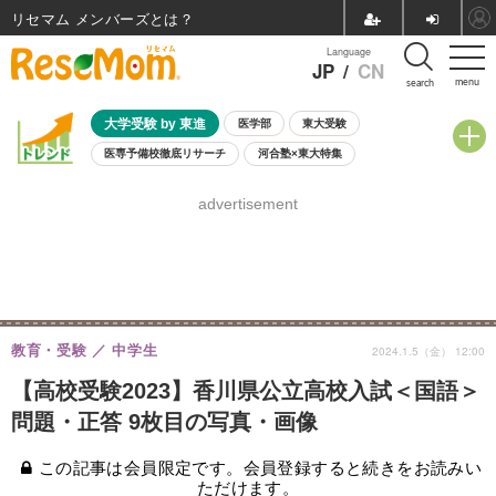
リセマム メンバーズ
Language
JP
/
CN
menu
search
大学受験 by 東進
医学部
東大受験
医専予備校徹底リサーチ
河合塾×東大特集
親子で考える大学選び
高校受験
中学受験
小学校受験
advertisement
共通テスト
夏休み
8月開催学校説明会・相談会
8月開催イベント・WS
全国公立高校 過去問
人気記事
自由研究教材（小学生向け）
自由研究教材（中学生向け）
ランキング
教育・受験
中学生
2024.1.5（金） 12:00
【高校受験2023】香川県公立高校入試＜国語＞
問題・正答 9枚目の写真・画像
この記事は会員限定です。会員登録すると続きをお読みい
ただけます。