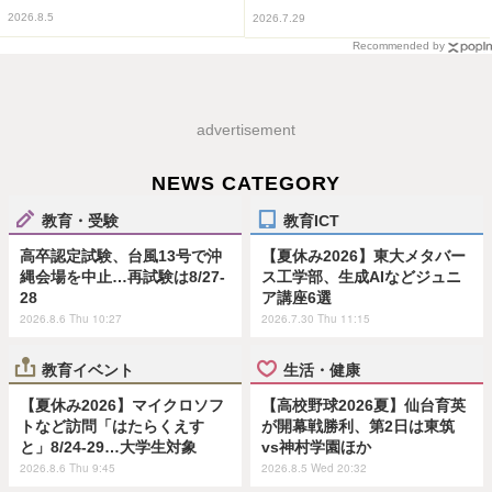
2026.8.5
2026.7.29
Recommended by
advertisement
NEWS CATEGORY
教育・受験
教育ICT
高卒認定試験、台風13号で沖
【夏休み2026】東大メタバー
縄会場を中止…再試験は8/27-
ス工学部、生成AIなどジュニ
28
ア講座6選
2026.8.6 Thu 10:27
2026.7.30 Thu 11:15
教育イベント
生活・健康
【夏休み2026】マイクロソフ
【高校野球2026夏】仙台育英
トなど訪問「はたらくえす
が開幕戦勝利、第2日は東筑
と」8/24-29…大学生対象
vs神村学園ほか
2026.8.6 Thu 9:45
2026.8.5 Wed 20:32