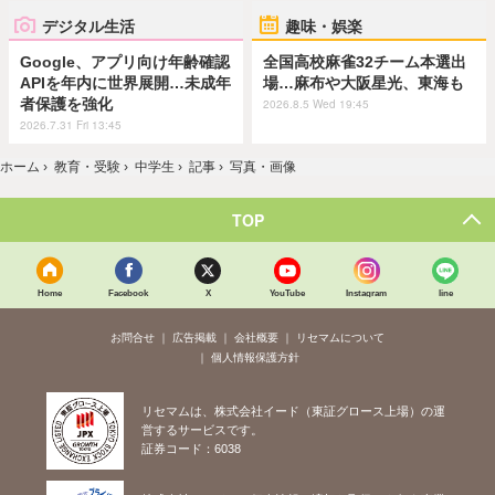
デジタル生活
趣味・娯楽
Google、アプリ向け年齢確認
全国高校麻雀32チーム本選出
APIを年内に世界展開…未成年
場…麻布や大阪星光、東海も
者保護を強化
2026.8.5 Wed 19:45
2026.7.31 Fri 13:45
ホーム
›
教育・受験
›
中学生
›
記事
›
写真・画像
TOP
Home
Facebook
X
YouTube
Instagram
line
お問合せ
広告掲載
会社概要
リセマムについて
個人情報保護方針
リセマムは、株式会社イード（東証グロース上場）の運
営するサービスです。
証券コード：6038