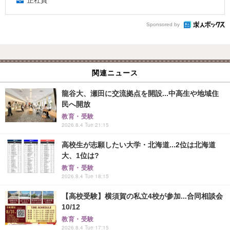
正社員
Sponsored by
関連ニュース
龍谷大、瀬田に交流拠点を開設...中高生や地域住
民へ開放
教育・受験
2026.8.4 Tue 21:15
高校生が志願したい大学・北海道...2位は北海道
大、1位は?
教育・受験
2026.8.4 Tue 18:15
【高校受験】横須賀の私立4校が参加...合同相談会
10/12
教育・受験
2026.8.4 Tue 17:15