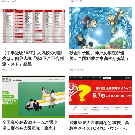
2026.7.28
2026.8.5
【中学受験2027】人気校の併願
砂金甲子園、神戸女学院が優
先は…四谷大塚「第2回合不合判
勝…全国14校の中高生が腕競う
定テスト」結果
2026.7.16
2026.7.29
全国高校麻雀32チーム本選出
渋幕や東大寺学園など40校、高
場…麻布や大阪星光、東海も
校生クイズTOKYOラウンドへ