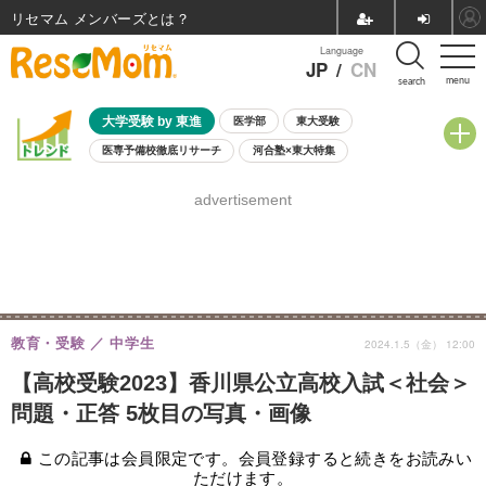
リセマム メンバーズ
Language
JP
/
CN
menu
search
大学受験 by 東進
医学部
東大受験
医専予備校徹底リサーチ
河合塾×東大特集
親子で考える大学選び
高校受験
中学受験
小学校受験
advertisement
共通テスト
夏休み
8月開催学校説明会・相談会
8月開催イベント・WS
全国公立高校 過去問
人気記事
自由研究教材（小学生向け）
自由研究教材（中学生向け）
ランキング
教育・受験
中学生
2024.1.5（金） 12:00
【高校受験2023】香川県公立高校入試＜社会＞
問題・正答 5枚目の写真・画像
この記事は会員限定です。会員登録すると続きをお読みい
ただけます。