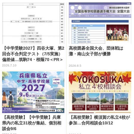
【中学受験2027】四谷大塚、第2
高校囲碁全国大会、団体戦は
回合不合判定テスト（7/5実施）
灘・南山女子部が優勝
偏差値…筑駒74・桜蔭70＜PR＞
2026.7.10
2026.8.5
【高校受験】【中学受験】兵庫
【高校受験】横須賀の私立4校が
県内の私立31校が集結、個別相
参加…合同相談会10/12
談会9/6