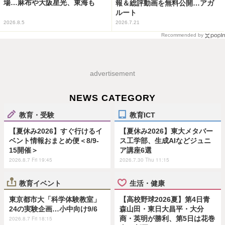
場…麻布や大阪星光、東海も
報＆総評動画を無料公開…アガ
ルート
2026.8.5
2026.7.21
Recommended by
advertisement
NEWS CATEGORY
教育・受験
教育ICT
【夏休み2026】すぐ行けるイ
【夏休み2026】東大メタバー
ベント情報おまとめ便＜8/9-
ス工学部、生成AIなどジュニ
15開催＞
ア講座6選
2026.8.7 Fri 19:45
2026.7.30 Thu 11:15
教育イベント
生活・健康
東京都市大「科学体験教室」
【高校野球2026夏】第4日青
24の実験企画…小中向け9/6
森山田・東日大昌平・大分
商・英明が勝利、第5日は花巻
2026.8.7 Fri 18:15