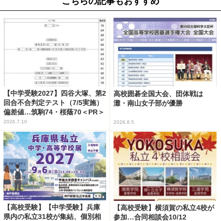
こちらの記事もおすすめ
【中学受験2027】四谷大塚、第2
高校囲碁全国大会、団体戦は
回合不合判定テスト（7/5実施）
灘・南山女子部が優勝
偏差値…筑駒74・桜蔭70＜PR＞
2026.7.10
2026.8.5
【高校受験】【中学受験】兵庫
【高校受験】横須賀の私立4校が
県内の私立31校が集結、個別相
参加…合同相談会10/12