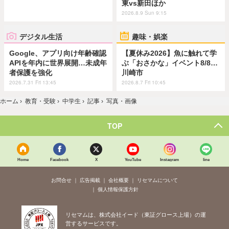
東vs新田ほか
2026.8.9 Sun 9:15
デジタル生活
趣味・娯楽
Google、アプリ向け年齢確認
【夏休み2026】魚に触れて学
APIを年内に世界展開…未成年
ぶ「おさかな」イベント8/8…
者保護を強化
川崎市
2026.7.31 Fri 13:45
2026.8.7 Fri 10:45
ホーム
›
教育・受験
›
中学生
›
記事
›
写真・画像
TOP
Home
Facebook
X
YouTube
Instagram
line
お問合せ
広告掲載
会社概要
リセマムについて
個人情報保護方針
リセマムは、株式会社イード（東証グロース上場）の運
営するサービスです。