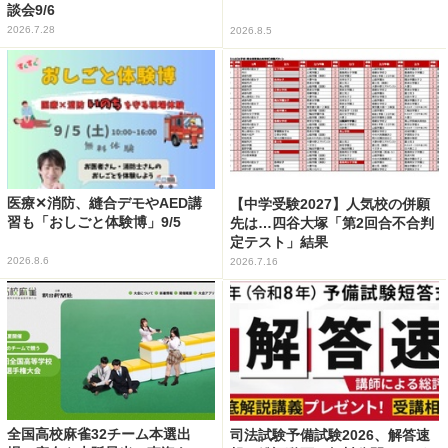
談会9/6
2026.7.28
2026.8.5
医療✕消防、縫合デモやAED講
【中学受験2027】人気校の併願
習も「おしごと体験博」9/5
先は…四谷大塚「第2回合不合判
定テスト」結果
2026.8.6
2026.7.16
全国高校麻雀32チーム本選出
司法試験予備試験2026、解答速