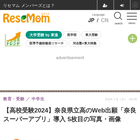
リセマム メンバーズ
Language
JP
/
CN
menu
search
大学受験 by 東進
医学部
東大受験
医専予備校徹底リサーチ
河合塾×東大特集
親子で考える大学選び
高校受験
中学受験
小学校受験
advertisement
共通テスト
夏休み
8月開催学校説明会・相談会
8月開催イベント・WS
全国公立高校 過去問
人気記事
自由研究教材（小学生向け）
自由研究教材（中学生向け）
ランキング
教育・受験
中学生
2024.1.9（火） 18:45
【高校受験2024】奈良県立高のWeb出願「奈良
スーパーアプリ」導入 5枚目の写真・画像