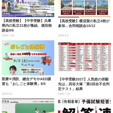
【高校受験】【中学受験】兵庫
【高校受験】横須賀の私立4校が
県内の私立31校が集結、個別相
参加…合同相談会10/12
談会9/6
2026.7.28
2026.8.5
医療✕消防、縫合デモやAED講
【中学受験2027】人気校の併願
習も「おしごと体験博」9/5
先は…四谷大塚「第2回合不合判
定テスト」結果
2026.8.6
2026.7.16