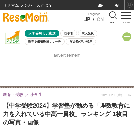
リセマム メンバーズ
Language
JP
/
CN
menu
search
大学受験 by 東進
医学部
東大受験
医専予備校徹底リサーチ
河合塾×東大特集
親子で考える大学選び
高校受験
中学受験
小学校受験
advertisement
共通テスト
夏休み
8月開催学校説明会・相談会
8月開催イベント・WS
全国公立高校 過去問
人気記事
自由研究教材（小学生向け）
自由研究教材（中学生向け）
ランキング
教育・受験
小学生
2024.1.24（水） 9:15
【中学受験2024】学習塾が勧める「理数教育に
力を入れている中高一貫校」ランキング 1枚目
の写真・画像