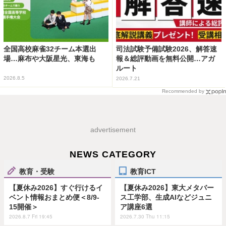
全国高校麻雀32チーム本選出
司法試験予備試験2026、解答速
場…麻布や大阪星光、東海も
報＆総評動画を無料公開…アガ
ルート
2026.8.5
2026.7.21
Recommended by
advertisement
NEWS CATEGORY
教育・受験
教育ICT
【夏休み2026】すぐ行けるイ
【夏休み2026】東大メタバー
ベント情報おまとめ便＜8/9-
ス工学部、生成AIなどジュニ
15開催＞
ア講座6選
2026.8.7 Fri 19:45
2026.7.30 Thu 11:15