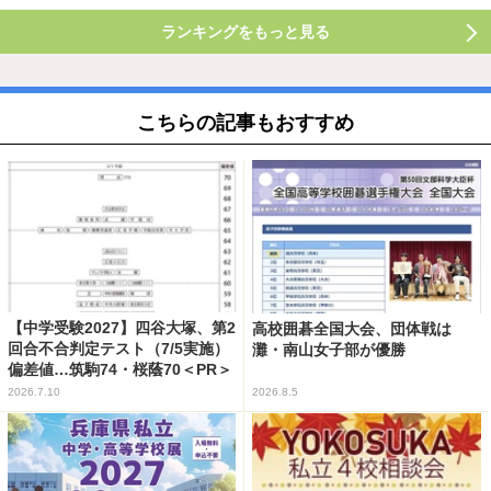
ランキングをもっと見る
こちらの記事もおすすめ
【中学受験2027】四谷大塚、第2
高校囲碁全国大会、団体戦は
回合不合判定テスト（7/5実施）
灘・南山女子部が優勝
偏差値…筑駒74・桜蔭70＜PR＞
2026.7.10
2026.8.5