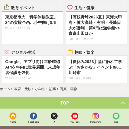
教育イベント
生活・健康
東京都市大「科学体験教室」
【高校野球2026夏】東海大甲
24の実験企画…小中向け9/6
府・健大高崎・有明・長崎日
大が勝利…第4日は遊学館vs
2026.8.7 Fri 18:15
青森山田ほか
2026.8.8 Sat 9:52
デジタル生活
趣味・娯楽
Google、アプリ向け年齢確認
【夏休み2026】魚に触れて学
APIを年内に世界展開…未成年
ぶ「おさかな」イベント8/8…
者保護を強化
川崎市
2026.7.31 Fri 13:45
2026.8.7 Fri 10:45
ホーム
›
教育・受験
›
小学生
›
記事
›
写真・画像
TOP
Home
Facebook
X
YouTube
Instagram
line