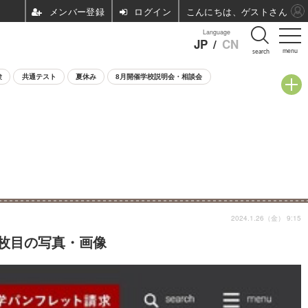
ログイン
こんにちは、ゲストさん
Language
JP
/
CN
menu
search
験
共通テスト
夏休み
8月開催学校説明会・相談会
2024.1.26（金） 9:15
3枚目の写真・画像