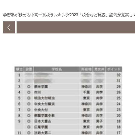
学習塾が勧める中高一貫校ランキング2023「校舎など施設、設備が充実し