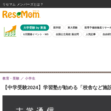
リセマム メンバーズ
大学受験 by 東進
医学部
東大受験
医専予備校徹底リサー
8月開催イベント・WS
全国公立高校 過去問
人気記事
自由研
教育・受験
小学生
【中学受験2024】学習塾が勧める「校舎など施