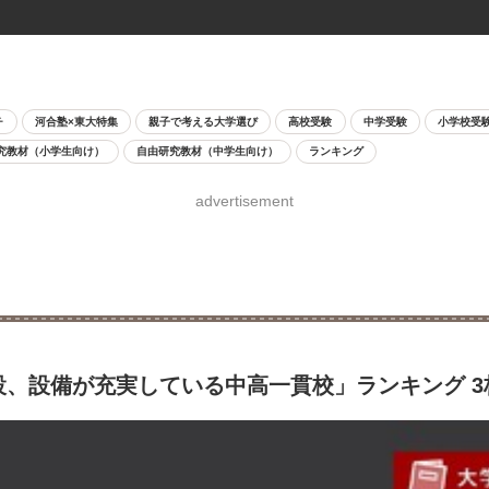
チ
河合塾×東大特集
親子で考える大学選び
高校受験
中学受験
小学校受
究教材（小学生向け）
自由研究教材（中学生向け）
ランキング
advertisement
設、設備が充実している中高一貫校」ランキング 