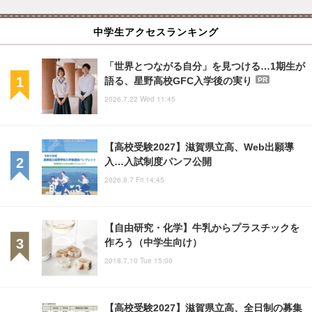
中学生アクセスランキング
「世界とつながる自分」を見つける…1期生が
語る、星野高校GFC入学後の実り
PR
2026.7.22 Wed 11:45
【高校受験2027】滋賀県立高、Web出願導
入…入試制度パンフ公開
2026.8.7 Fri 14:45
【自由研究・化学】牛乳からプラスチックを
作ろう（中学生向け）
2018.7.10 Tue 15:00
【高校受験2027】滋賀県立高、全日制の募集