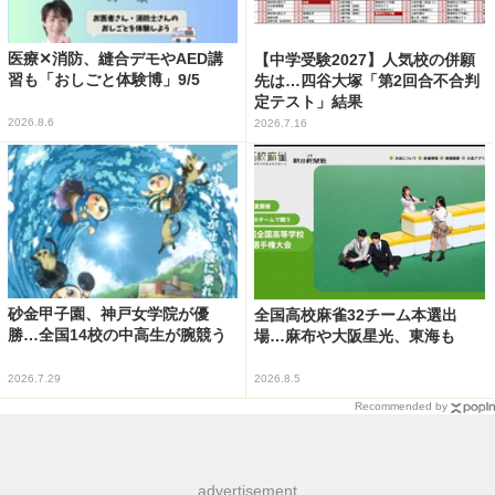
医療✕消防、縫合デモやAED講
【中学受験2027】人気校の併願
習も「おしごと体験博」9/5
先は…四谷大塚「第2回合不合判
定テスト」結果
2026.8.6
2026.7.16
砂金甲子園、神戸女学院が優
全国高校麻雀32チーム本選出
勝…全国14校の中高生が腕競う
場…麻布や大阪星光、東海も
2026.7.29
2026.8.5
Recommended by
advertisement