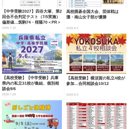
【中学受験2027】四谷大塚、第2
高校囲碁全国大会、団体戦は
回合不合判定テスト（7/5実施）
灘・南山女子部が優勝
偏差値…筑駒74・桜蔭70＜PR＞
2026.7.10
2026.8.5
【高校受験】【中学受験】兵庫
【高校受験】横須賀の私立4校が
県内の私立31校が集結、個別相
参加…合同相談会10/12
談会9/6
2026.7.28
2026.8.5