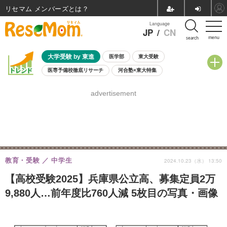
リセマム メンバーズ
Language
JP
/
CN
menu
search
大学受験 by 東進
医学部
東大受験
医専予備校徹底リサーチ
河合塾×東大特集
親子で考える大学選び
高校受験
中学受験
小学校受験
advertisement
共通テスト
夏休み
8月開催学校説明会・相談会
8月開催イベント・WS
全国公立高校 過去問
人気記事
自由研究教材（小学生向け）
自由研究教材（中学生向け）
ランキング
教育・受験
中学生
2024.10.23（水） 13:50
【高校受験2025】兵庫県公立高、募集定員2万
9,880人…前年度比760人減 5枚目の写真・画像