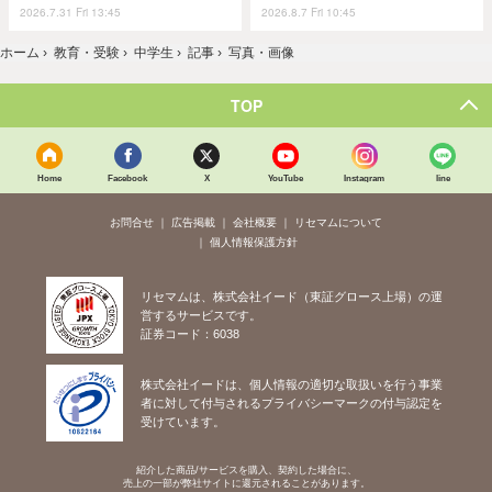
2026.7.31 Fri 13:45
2026.8.7 Fri 10:45
ホーム
›
教育・受験
›
中学生
›
記事
›
写真・画像
TOP
Home
Facebook
X
YouTube
Instagram
line
お問合せ
広告掲載
会社概要
リセマムについて
個人情報保護方針
リセマムは、株式会社イード（東証グロース上場）の運
営するサービスです。
証券コード：6038
株式会社イードは、個人情報の適切な取扱いを行う事業
者に対して付与されるプライバシーマークの付与認定を
受けています。
紹介した商品/サービスを購入、契約した場合に、
売上の一部が弊社サイトに還元されることがあります。