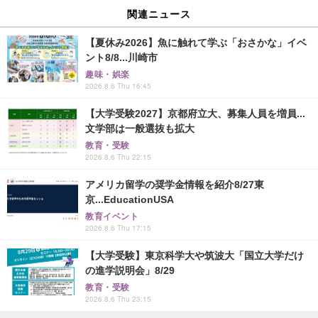
関連ニュース
【夏休み2026】魚に触れて学ぶ「おさかな」イベ
ント8/8...川崎市
趣味・娯楽
2026.8.6 Thu 16:45
【大学受験2027】京都府立大、募集人員を増員...
文学部は一般選抜も拡大
教育・受験
2026.8.6 Thu 22:15
アメリカ留学の奨学金情報を紹介8/27東
京...EducationUSA
教育イベント
2026.8.6 Thu 17:15
【大学受験】東京科学大や筑波大「国立大学だけ
の進学説明会」8/29
教育・受験
2026.8.6 Thu 23:15