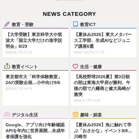
NEWS CATEGORY
教育・受験
教育ICT
【大学受験】東京科学大や筑
【夏休み2026】東大メタバー
波大「国立大学だけの進学説
ス工学部、生成AIなどジュニ
明会」8/29
ア講座6選
2026.8.7 Fri 17:15
2026.7.30 Thu 11:15
教育イベント
生活・健康
東京都市大「科学体験教室」
【高校野球2026夏】第3日朝
24の実験企画…小中向け9/6
の部は東海大甲府が勝利、午
後の部で八幡商と健大高崎が
2026.8.7 Fri 18:15
激突
2026.8.7 Fri 12:45
デジタル生活
趣味・娯楽
Google、アプリ向け年齢確認
【夏休み2026】魚に触れて学
APIを年内に世界展開…未成年
ぶ「おさかな」イベント8/8…
者保護を強化
川崎市