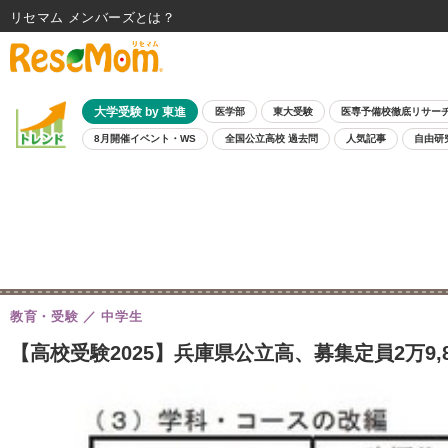
リセマム メンバーズ
大学受験 by 東進
医学部
東大受験
医専予備校徹底リサー
8月開催イベント・WS
全国公立高校 過去問
人気記事
自由研
教育・受験
中学生
【高校受験2025】兵庫県公立高、募集定員2万9,