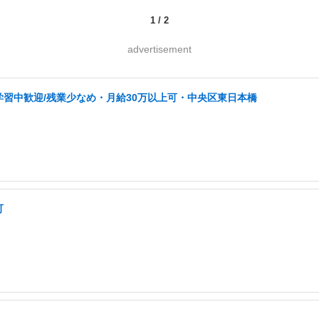
1
/
2
advertisement
学習中歓迎/残業少なめ・月給30万以上可・中央区東日本橋
可