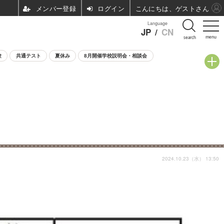
ログイン
こんにちは、ゲストさん
Language
JP
/
CN
menu
search
験
共通テスト
夏休み
8月開催学校説明会・相談会
2024.10.23（水） 13:50