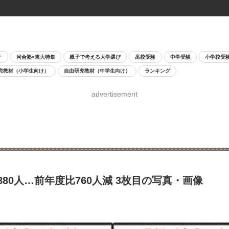
チ
河合塾×東大特集
親子で考える大学選び
高校受験
中学受験
小学校受
究教材（小学生向け）
自由研究教材（中学生向け）
ランキング
advertisement
880人…前年度比760人減 3枚目の写真・画像