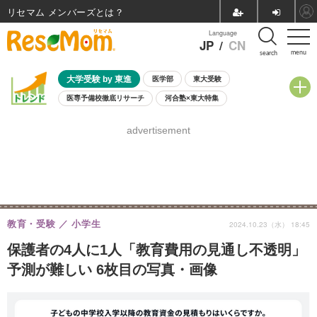
リセマム メンバーズ
Language
JP
/
CN
menu
search
大学受験 by 東進
医学部
東大受験
医専予備校徹底リサーチ
河合塾×東大特集
親子で考える大学選び
高校受験
中学受験
小学校受験
advertisement
共通テスト
夏休み
8月開催学校説明会・相談会
8月開催イベント・WS
全国公立高校 過去問
人気記事
自由研究教材（小学生向け）
自由研究教材（中学生向け）
ランキング
教育・受験
小学生
2024.10.23（水） 18:45
保護者の4人に1人「教育費用の見通し不透明」
予測が難しい 6枚目の写真・画像