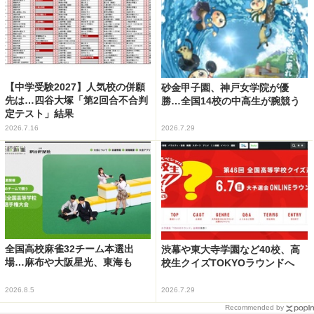
【中学受験2027】人気校の併願
砂金甲子園、神戸女学院が優
先は…四谷大塚「第2回合不合判
勝…全国14校の中高生が腕競う
定テスト」結果
2026.7.16
2026.7.29
全国高校麻雀32チーム本選出
渋幕や東大寺学園など40校、高
場…麻布や大阪星光、東海も
校生クイズTOKYOラウンドへ
2026.8.5
2026.7.29
Recommended by