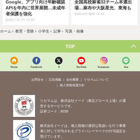
Google、アプリ向け年齢確認
全国高校麻雀32チーム本選出
APIを年内に世界展開…未成年
場…麻布や大阪星光、東海も
者保護を強化
2026.8.5 Wed 19:45
2026.7.31 Fri 13:45
ホーム
›
教育・受験
›
小学生
›
記事
›
写真・画像
TOP
Home
Facebook
X
YouTube
Instagram
line
お問合せ
広告掲載
会社概要
リセマムについて
個人情報保護方針
リセマムは、株式会社イード（東証グロース上場）の運
営するサービスです。
証券コード：6038
株式会社イードは、個人情報の適切な取扱いを行う事業
者に対して付与されるプライバシーマークの付与認定を
受けています。