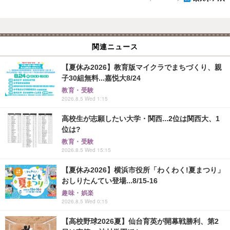
関連ニュース
【夏休み2026】教育版マイクラでまちづくり、親
子30組無料...嘉悦大8/24
教育・受験
2026.8.5 Wed 1:15
高校生が志願したい大学・関西...2位は関西大、1
位は?
教育・受験
2026.8.5 Wed 15:15
【夏休み2026】横浜市役所「わくわく!夏まつり」
おしりたんてい登場...8/15-16
趣味・娯楽
2026.8.5 Wed 0:15
【高校野球2026夏】仙台育英が開幕戦勝利、第2