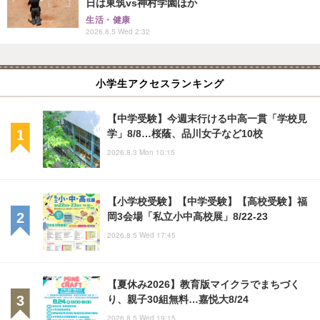
日は東筑vs神村学園ほか
生活・健康
2026.8.5 Wed 2:32
小学生アクセスランキング
【中学受験】今週末行ける中高一貫「学校見
学」8/8…桜蔭、品川女子など10校
2026.8.3 Mon 10:15
【小学校受験】【中学受験】【高校受験】福
岡3会場「私立小中高校展」8/22-23
2026.8.5 Wed 17:45
【夏休み2026】教育版マイクラでまちづく
り、親子30組無料…嘉悦大8/24
2026.8.5 Wed 19:15