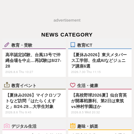
advertisement
NEWS CATEGORY
教育・受験
教育ICT
高卒認定試験、台風13号で沖
【夏休み2026】東大メタバー
縄会場を中止…再試験は8/27-
ス工学部、生成AIなどジュニ
28
ア講座6選
2026.8.6 Thu 10:27
2026.7.30 Thu 11:15
教育イベント
生活・健康
【夏休み2026】マイクロソフ
【高校野球2026夏】仙台育英
トなど訪問「はたらくえす
が開幕戦勝利、第2日は東筑
と」8/24-29…大学生対象
vs神村学園ほか
2026.8.6 Thu 9:45
2026.8.5 Wed 20:32
デジタル生活
趣味・娯楽