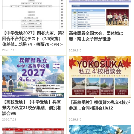
【中学受験2027】四谷大塚、第2
高校囲碁全国大会、団体戦は
回合不合判定テスト（7/5実施）
灘・南山女子部が優勝
偏差値…筑駒74・桜蔭70＜PR＞
2026.7.10
2026.8.5
【高校受験】【中学受験】兵庫
【高校受験】横須賀の私立4校が
県内の私立31校が集結、個別相
参加…合同相談会10/12
談会9/6
2026.7.28
2026.8.5