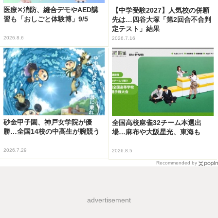
医療✕消防、縫合デモやAED講
【中学受験2027】人気校の併願
習も「おしごと体験博」9/5
先は…四谷大塚「第2回合不合判
定テスト」結果
2026.8.6
2026.7.16
砂金甲子園、神戸女学院が優
全国高校麻雀32チーム本選出
勝…全国14校の中高生が腕競う
場…麻布や大阪星光、東海も
2026.7.29
2026.8.5
Recommended by
advertisement