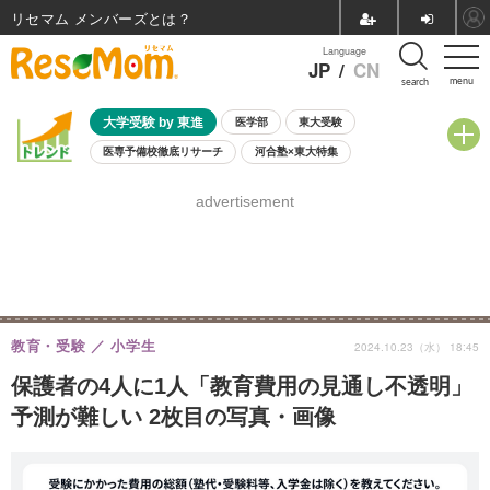
リセマム メンバーズ
Language
JP
/
CN
menu
search
大学受験 by 東進
医学部
東大受験
医専予備校徹底リサーチ
河合塾×東大特集
親子で考える大学選び
高校受験
中学受験
小学校受験
advertisement
共通テスト
夏休み
8月開催学校説明会・相談会
8月開催イベント・WS
全国公立高校 過去問
人気記事
自由研究教材（小学生向け）
自由研究教材（中学生向け）
ランキング
教育・受験
小学生
2024.10.23（水） 18:45
保護者の4人に1人「教育費用の見通し不透明」
予測が難しい 2枚目の写真・画像