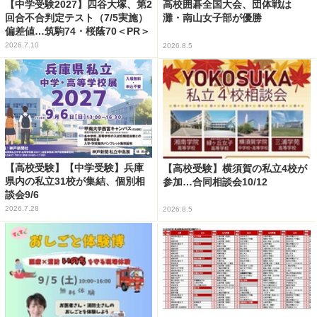
【中学受験2027】四谷大塚、第2
高校囲碁全国大会、団体戦は
回合不合判定テスト（7/5実施）
灘・南山女子部が優勝
偏差値…筑駒74・桜蔭70＜PR＞
2026.7.10
2026.8.5
【高校受験】【中学受験】兵庫
【高校受験】横須賀の私立4校が
県内の私立31校が集結、個別相
参加…合同相談会10/12
談会9/6
2026.7.28
2026.8.5