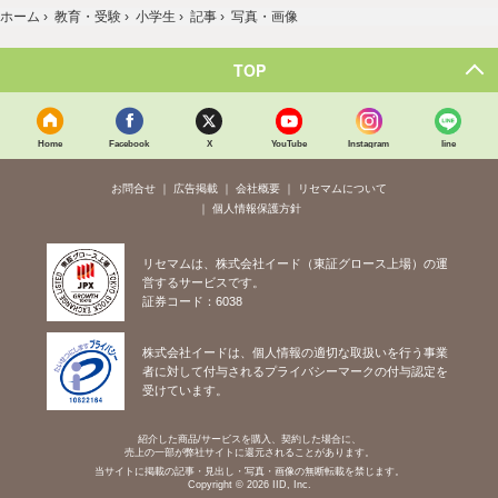
ホーム
›
教育・受験
›
小学生
›
記事
›
写真・画像
TOP
Home
Facebook
X
YouTube
Instagram
line
お問合せ
広告掲載
会社概要
リセマムについて
個人情報保護方針
リセマムは、株式会社イード（東証グロース上場）の運
営するサービスです。
証券コード：6038
株式会社イードは、個人情報の適切な取扱いを行う事業
者に対して付与されるプライバシーマークの付与認定を
受けています。
紹介した商品/サービスを購入、契約した場合に、
売上の一部が弊社サイトに還元されることがあります。
当サイトに掲載の記事・見出し・写真・画像の無断転載を禁じます。
Copyright © 2026 IID, Inc.