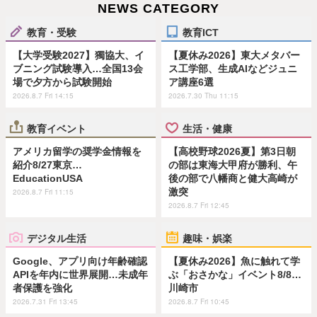
NEWS CATEGORY
教育・受験
教育ICT
【大学受験2027】獨協大、イ
【夏休み2026】東大メタバー
ブニング試験導入…全国13会
ス工学部、生成AIなどジュニ
場で夕方から試験開始
ア講座6選
2026.8.7 Fri 14:15
2026.7.30 Thu 11:15
教育イベント
生活・健康
アメリカ留学の奨学金情報を
【高校野球2026夏】第3日朝
紹介8/27東京…
の部は東海大甲府が勝利、午
EducationUSA
後の部で八幡商と健大高崎が
激突
2026.8.7 Fri 11:15
2026.8.7 Fri 12:45
デジタル生活
趣味・娯楽
Google、アプリ向け年齢確認
【夏休み2026】魚に触れて学
APIを年内に世界展開…未成年
ぶ「おさかな」イベント8/8…
者保護を強化
川崎市
2026.7.31 Fri 13:45
2026.8.7 Fri 10:45