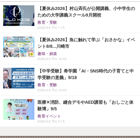
【夏休み2026】村山斉氏が公開講義、小中学生の
ための大学講義スクール9月開校
教育・受験
2026.8.6 Thu 1:15
【夏休み2026】魚に触れて学ぶ「おさかな」イベ
ント8/8...川崎市
趣味・娯楽
2026.8.6 Thu 16:45
【中学受験】希学園「AI・SNS時代の子育てと中
学受験の意義」9/18
教育・受験
2026.8.6 Thu 15:45
医療✕消防、縫合デモやAED講習も「おしごと体
験博」9/5
教育イベント
2026.8.6 Thu 0:15