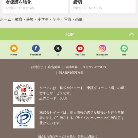
者保護を強化
締切
2026.7.31 Fri 13:45
2026.8.6 Thu 15:15
ホーム
›
教育・受験
›
小学生
›
記事
›
写真・画像
TOP
Home
Facebook
X
YouTube
Instagram
line
お問合せ
広告掲載
会社概要
リセマムについて
個人情報保護方針
リセマムは、株式会社イード（東証グロース上場）の運
営するサービスです。
証券コード：6038
株式会社イードは、個人情報の適切な取扱いを行う事業
者に対して付与されるプライバシーマークの付与認定を
受けています。
紹介した商品/サービスを購入、契約した場合に、