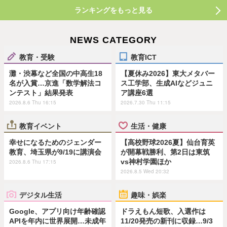
ランキングをもっと見る
NEWS CATEGORY
教育・受験
教育ICT
灘・渋幕など全国の中高生18
【夏休み2026】東大メタバー
名が入賞…京進「数学解法コ
ス工学部、生成AIなどジュニ
ンテスト」結果発表
ア講座6選
2026.8.6 Thu 16:15
2026.7.30 Thu 11:15
教育イベント
生活・健康
幸せになるためのジェンダー
【高校野球2026夏】仙台育英
教育、埼玉県が9/19に講演会
が開幕戦勝利、第2日は東筑
vs神村学園ほか
2026.8.6 Thu 17:15
2026.8.5 Wed 20:32
デジタル生活
趣味・娯楽
Google、アプリ向け年齢確認
ドラえもん短歌、入選作は
APIを年内に世界展開…未成年
11/20発売の新刊に収録…9/3