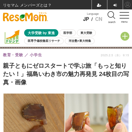
リセマム メンバーズ
Language
JP
/
CN
menu
search
大学受験 by 東進
医学部
東大受験
医専予備校徹底リサーチ
河合塾×東大特集
親子で考える大学選び
高校受験
中学受験
小学校受験
教育・受験
小学生
2025.2.5（水） 9:15
共通テスト
夏休み
8月開催学校説明会・相談会
8月開催イベント・WS
全国公立高校 過去問
人気記事
親子ともにゼロスタートで学ぶ旅「もっと知り
自由研究教材（小学生向け）
自由研究教材（中学生向け）
ランキング
たい！」福島いわき市の魅力再発見 24枚目の写
真・画像