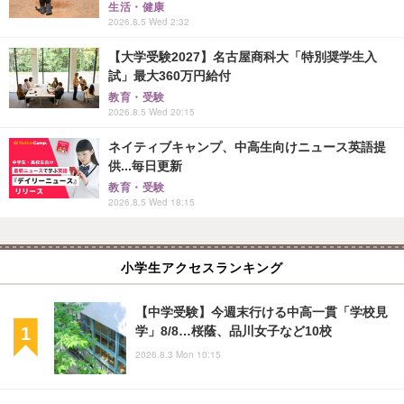
生活・健康
2026.8.5 Wed 2:32
【大学受験2027】名古屋商科大「特別奨学生入
試」最大360万円給付
教育・受験
2026.8.5 Wed 20:15
ネイティブキャンプ、中高生向けニュース英語提
供...毎日更新
教育・受験
2026.8.5 Wed 18:15
小学生アクセスランキング
【中学受験】今週末行ける中高一貫「学校見
学」8/8…桜蔭、品川女子など10校
2026.8.3 Mon 10:15