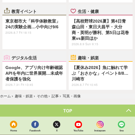
教育イベント
生活・健康
東京都市大「科学体験教室」
【高校野球2026夏】第4日青
24の実験企画…小中向け9/6
森山田・東日大昌平・大分
商・英明が勝利、第5日は花巻
2026.8.7 Fri 18:15
東vs新田ほか
2026.8.9 Sun 9:15
デジタル生活
趣味・娯楽
Google、アプリ向け年齢確認
【夏休み2026】魚に触れて学
APIを年内に世界展開…未成年
ぶ「おさかな」イベント8/8…
者保護を強化
川崎市
2026.7.31 Fri 13:45
2026.8.7 Fri 10:45
ホーム
›
趣味・娯楽
›
その他
›
記事
›
写真・画像
TOP
Home
Facebook
X
YouTube
Instagram
line