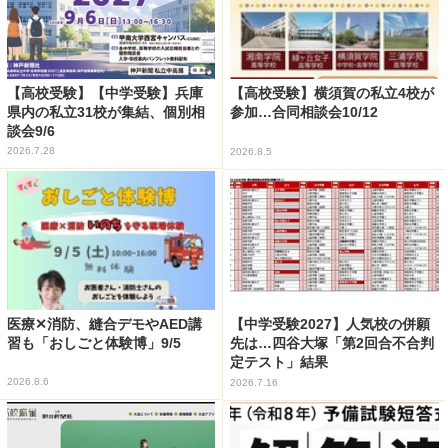
【高校受験】【中学受験】兵庫
【高校受験】横須賀の私立4校が
県内の私立31校が集結、個別相
参加…合同相談会10/12
談会9/6
2026.7.28
2026.8.5
医療✕消防、縫合デモやAED講
【中学受験2027】人気校の併願
習も「おしごと体験博」9/5
先は…四谷大塚「第2回合不合判
定テスト」結果
2026.8.6
2026.7.16