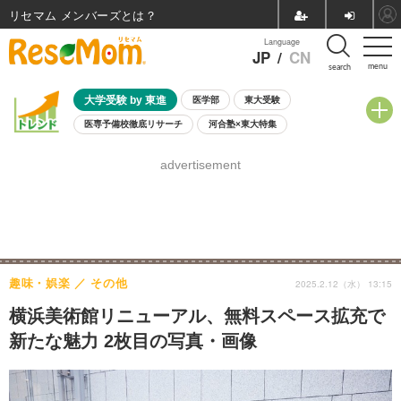
リセマム メンバーズ
Language
JP
/
CN
menu
search
大学受験 by 東進
医学部
東大受験
医専予備校徹底リサーチ
河合塾×東大特集
親子で考える大学選び
高校受験
中学受験
小学校受験
advertisement
共通テスト
夏休み
8月開催学校説明会・相談会
8月開催イベント・WS
全国公立高校 過去問
人気記事
自由研究教材（小学生向け）
自由研究教材（中学生向け）
ランキング
趣味・娯楽
その他
2025.2.12（水） 13:15
横浜美術館リニューアル、無料スペース拡充で
新たな魅力 2枚目の写真・画像