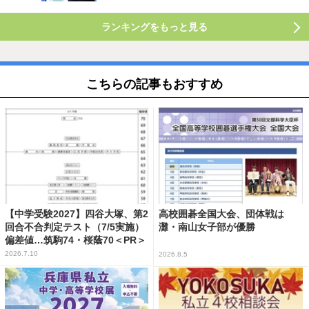
ランキングをもっと見る
こちらの記事もおすすめ
【中学受験2027】四谷大塚、第2
高校囲碁全国大会、団体戦は
回合不合判定テスト（7/5実施）
灘・南山女子部が優勝
偏差値…筑駒74・桜蔭70＜PR＞
2026.7.10
2026.8.5