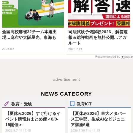
全国高校麻雀32チーム本選出
司法試験予備試験2026、解答速
場…麻布や大阪星光、東海も
報＆総評動画を無料公開…アガ
ルート
2026.8.5
2026.7.21
Recommended by
advertisement
NEWS CATEGORY
教育・受験
教育ICT
【夏休み2026】すぐ行けるイ
【夏休み2026】東大メタバー
ベント情報おまとめ便＜8/9-
ス工学部、生成AIなどジュニ
15開催＞
ア講座6選
2026.8.7 Fri 19:45
2026.7.30 Thu 11:15