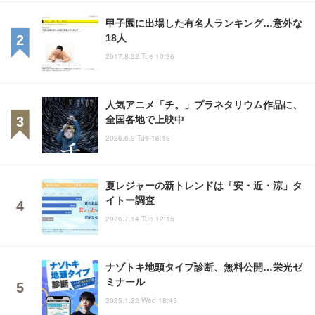
甲子園に出場した有名人ランキング…意外な
18人
2017.8.22 Tue 10:36
人気アニメ「チ。」プラネタリウム作品に、
全国各地で上映中
2026.6.9 Tue 18:15
夏レジャーの新トレンドは「安・近・涼」タ
イトー調査
2026.7.14 Tue 12:15
ナゾトキ地頭タイプ診断、無料公開…栄光ゼ
ミナール
2025.1.22 Wed 18:45