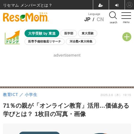
リセマム メンバーズ
Language
JP
/
CN
menu
search
大学受験 by 東進
医学部
東大受験
医専予備校徹底リサーチ
河合塾×東大特集
親子で考える大学選び
高校受験
中学受験
小学校受験
advertisement
共通テスト
夏休み
8月開催学校説明会・相談会
8月開催イベント・WS
全国公立高校 過去問
人気記事
自由研究教材（小学生向け）
自由研究教材（中学生向け）
ランキング
教育ICT
小学生
2025.3.6（木） 19:15
71％の親が「オンライン教育」活用…価値ある
学びとは？ 1枚目の写真・画像