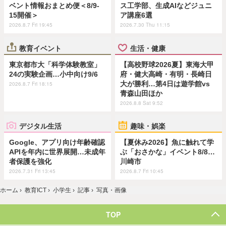
ベント情報おまとめ便＜8/9-
ス工学部、生成AIなどジュニ
15開催＞
ア講座6選
2026.8.7 Fri 19:45
2026.7.30 Thu 11:15
教育イベント
生活・健康
東京都市大「科学体験教室」
【高校野球2026夏】東海大甲
24の実験企画…小中向け9/6
府・健大高崎・有明・長崎日
大が勝利…第4日は遊学館vs
2026.8.7 Fri 18:15
青森山田ほか
2026.8.8 Sat 9:52
デジタル生活
趣味・娯楽
Google、アプリ向け年齢確認
【夏休み2026】魚に触れて学
APIを年内に世界展開…未成年
ぶ「おさかな」イベント8/8…
者保護を強化
川崎市
2026.7.31 Fri 13:45
2026.8.7 Fri 10:45
ホーム
›
教育ICT
›
小学生
›
記事
›
写真・画像
TOP