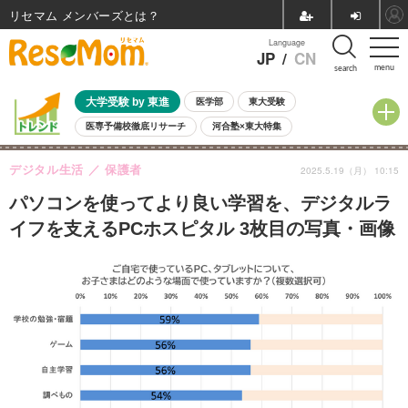
リセマム メンバーズ
Language
JP
/
CN
menu
search
大学受験 by 東進
医学部
東大受験
医専予備校徹底リサーチ
河合塾×東大特集
親子で考える大学選び
高校受験
中学受験
小学校受験
デジタル生活
保護者
2025.5.19（月） 10:15
共通テスト
夏休み
8月開催学校説明会・相談会
8月開催イベント・WS
全国公立高校 過去問
人気記事
パソコンを使ってより良い学習を、デジタルラ
自由研究教材（小学生向け）
自由研究教材（中学生向け）
ランキング
イフを支えるPCホスピタル 3枚目の写真・画像