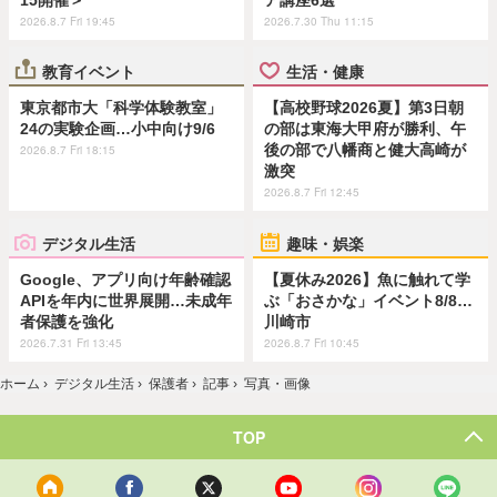
2026.8.7 Fri 19:45
2026.7.30 Thu 11:15
教育イベント
生活・健康
東京都市大「科学体験教室」
【高校野球2026夏】第3日朝
24の実験企画…小中向け9/6
の部は東海大甲府が勝利、午
後の部で八幡商と健大高崎が
2026.8.7 Fri 18:15
激突
2026.8.7 Fri 12:45
デジタル生活
趣味・娯楽
Google、アプリ向け年齢確認
【夏休み2026】魚に触れて学
APIを年内に世界展開…未成年
ぶ「おさかな」イベント8/8…
者保護を強化
川崎市
2026.7.31 Fri 13:45
2026.8.7 Fri 10:45
ホーム
›
デジタル生活
›
保護者
›
記事
›
写真・画像
TOP