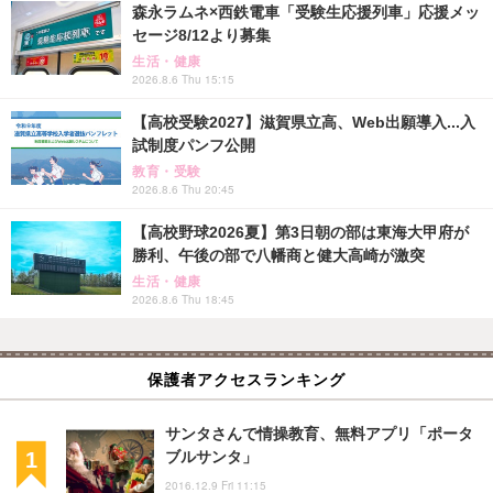
森永ラムネ×西鉄電車「受験生応援列車」応援メッ
セージ8/12より募集
生活・健康
2026.8.6 Thu 15:15
【高校受験2027】滋賀県立高、Web出願導入...入
試制度パンフ公開
教育・受験
2026.8.6 Thu 20:45
【高校野球2026夏】第3日朝の部は東海大甲府が
勝利、午後の部で八幡商と健大高崎が激突
生活・健康
2026.8.6 Thu 18:45
保護者アクセスランキング
サンタさんで情操教育、無料アプリ「ポータ
ブルサンタ」
2016.12.9 Fri 11:15