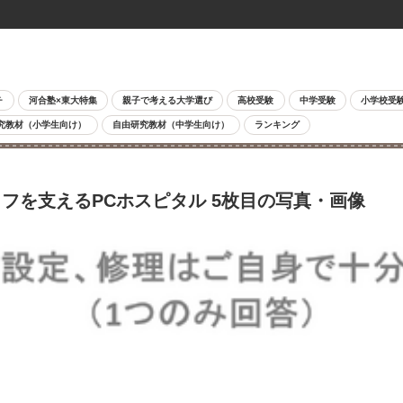
チ
河合塾×東大特集
親子で考える大学選び
高校受験
中学受験
小学校受
究教材（小学生向け）
自由研究教材（中学生向け）
ランキング
フを支えるPCホスピタル 5枚目の写真・画像