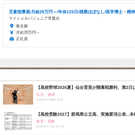
児童指導員/月給28万円～/年休125日/残業ほぼなし/医学博士
マイシェルパジュニア常盤台
東京都
月給28万円～
正社員
【高校野球2026夏】仙台育英が開幕戦勝利、第2日
生活・健康
2026.8.5 Wed 2:32
【高校受験2027】群馬県公立高、実施要項公表...本検査
教育・受験
2026.8.4 Tue 23:15