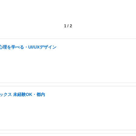
1
/
2
心理を学べる・UI/UXデザイン
ックス 未経験OK・都内