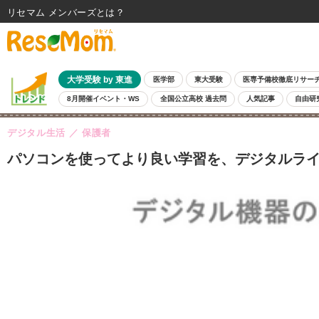
リセマム メンバーズ
大学受験 by 東進
医学部
東大受験
医専予備校徹底リサー
8月開催イベント・WS
全国公立高校 過去問
人気記事
自由研
デジタル生活
保護者
パソコンを使ってより良い学習を、デジタルライ