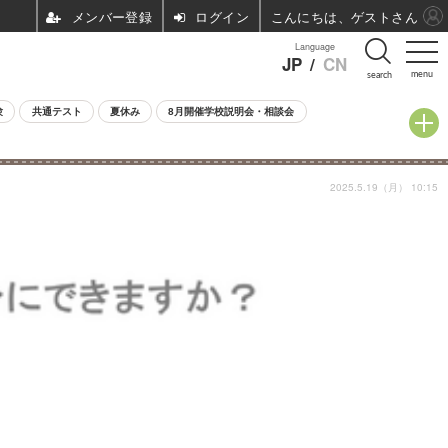
ログイン
こんにちは、ゲストさん
Language
JP
/
CN
menu
search
験
共通テスト
夏休み
8月開催学校説明会・相談会
2025.5.19（月） 10:15