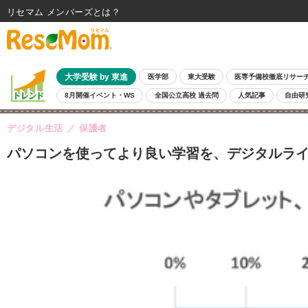
リセマム メンバーズ
大学受験 by 東進
医学部
東大受験
医専予備校徹底リサー
8月開催イベント・WS
全国公立高校 過去問
人気記事
自由研
デジタル生活
保護者
パソコンを使ってより良い学習を、デジタルライ