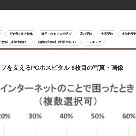
チ
河合塾×東大特集
親子で考える大学選び
高校受験
中学受験
小学校受
究教材（小学生向け）
自由研究教材（中学生向け）
ランキング
フを支えるPCホスピタル 6枚目の写真・画像