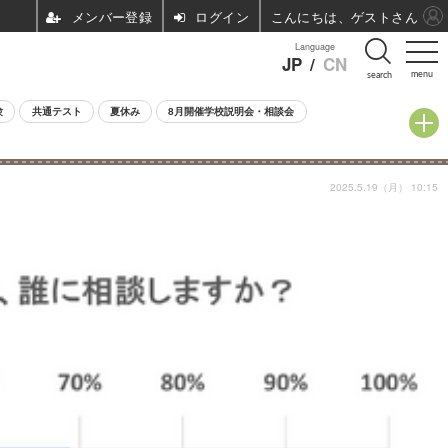
ログイン
こんにちは、ゲストさん
Language
JP
/
CN
menu
search
験
共通テスト
夏休み
8月開催学校説明会・相談会
2025.5.19（月） 10:15