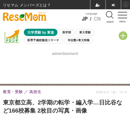
リセマム メンバーズ
Language
JP
/
CN
menu
search
大学受験 by 東進
医学部
東大受験
医専予備校徹底リサーチ
河合塾×東大特集
親子で考える大学選び
高校受験
中学受験
小学校受験
advertisement
共通テスト
夏休み
8月開催学校説明会・相談会
8月開催イベント・WS
全国公立高校 過去問
人気記事
自由研究教材（小学生向け）
自由研究教材（中学生向け）
ランキング
教育・受験
高校生
2025.6.27（金） 12:15
東京都立高、2学期の転学・編入学…日比谷な
ど166校募集 2枚目の写真・画像