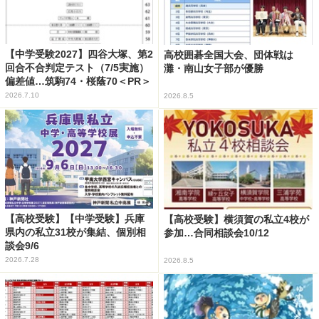
【中学受験2027】四谷大塚、第2
高校囲碁全国大会、団体戦は
回合不合判定テスト（7/5実施）
灘・南山女子部が優勝
偏差値…筑駒74・桜蔭70＜PR＞
2026.7.10
2026.8.5
【高校受験】【中学受験】兵庫
【高校受験】横須賀の私立4校が
県内の私立31校が集結、個別相
参加…合同相談会10/12
談会9/6
2026.7.28
2026.8.5