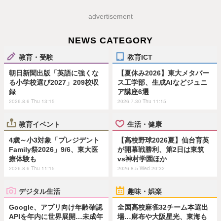
advertisement
NEWS CATEGORY
教育・受験
教育ICT
朝日新聞出版「英語に強くな
【夏休み2026】東大メタバー
る小学校選び2027」209校収
ス工学部、生成AIなどジュニ
録
ア講座6選
2026.8.6 Thu 13:15
2026.7.30 Thu 11:15
教育イベント
生活・健康
4歳～小3対象「プレジデント
【高校野球2026夏】仙台育英
Family祭2026」9/6、東大医
が開幕戦勝利、第2日は東筑
療体験も
vs神村学園ほか
2026.8.6 Thu 11:15
2026.8.5 Wed 20:32
デジタル生活
趣味・娯楽
Google、アプリ向け年齢確認
全国高校麻雀32チーム本選出
APIを年内に世界展開…未成年
場…麻布や大阪星光、東海も