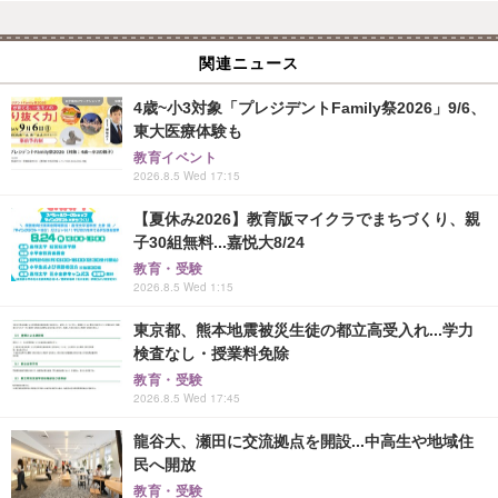
関連ニュース
4歳~小3対象「プレジデントFamily祭2026」9/6、
東大医療体験も
教育イベント
2026.8.5 Wed 17:15
【夏休み2026】教育版マイクラでまちづくり、親
子30組無料...嘉悦大8/24
教育・受験
2026.8.5 Wed 1:15
東京都、熊本地震被災生徒の都立高受入れ...学力
検査なし・授業料免除
教育・受験
2026.8.5 Wed 17:45
龍谷大、瀬田に交流拠点を開設...中高生や地域住
民へ開放
教育・受験