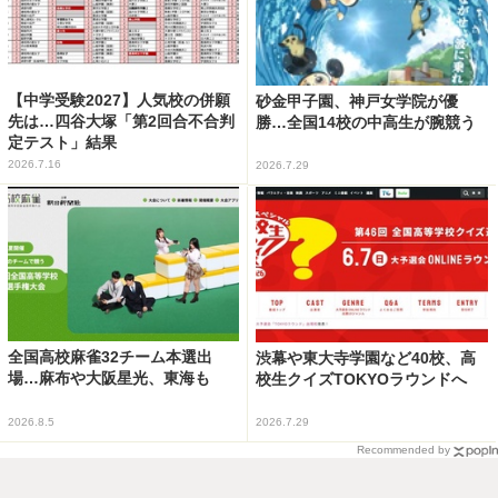
【中学受験2027】人気校の併願
砂金甲子園、神戸女学院が優
先は…四谷大塚「第2回合不合判
勝…全国14校の中高生が腕競う
定テスト」結果
2026.7.16
2026.7.29
全国高校麻雀32チーム本選出
渋幕や東大寺学園など40校、高
場…麻布や大阪星光、東海も
校生クイズTOKYOラウンドへ
2026.8.5
2026.7.29
Recommended by