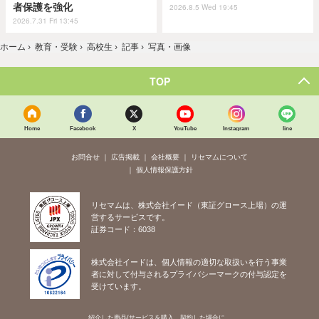
者保護を強化
2026.8.5 Wed 19:45
2026.7.31 Fri 13:45
ホーム
›
教育・受験
›
高校生
›
記事
›
写真・画像
TOP
Home
Facebook
X
YouTube
Instagram
line
お問合せ
広告掲載
会社概要
リセマムについて
個人情報保護方針
リセマムは、株式会社イード（東証グロース上場）の運
営するサービスです。
証券コード：6038
株式会社イードは、個人情報の適切な取扱いを行う事業
者に対して付与されるプライバシーマークの付与認定を
受けています。
紹介した商品/サービスを購入、契約した場合に、