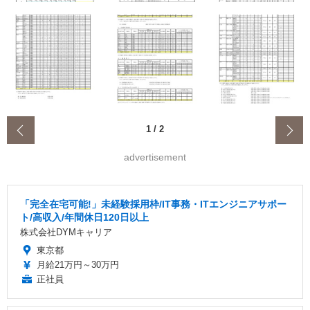
‹
1
/
2
advertisement
「完全在宅可能!」未経験採用枠/IT事務・ITエンジニアサポー
ト/高収入/年間休日120日以上
株式会社DYMキャリア
東京都
月給21万円～30万円
正社員