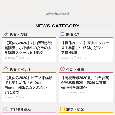
advertisement
NEWS CATEGORY
教育・受験
教育ICT
【夏休み2026】村山斉氏が公
【夏休み2026】東大メタバー
開講義、小中学生のための大
ス工学部、生成AIなどジュニ
学講義スクール9月開校
ア講座6選
2026.8.6 Thu 19:15
2026.7.30 Thu 11:15
教育イベント
生活・健康
【夏休み2026】ピアノ未経験
【高校野球2026夏】仙台育英
でも楽しめる「AI Duo
が開幕戦勝利、第2日は東筑
Piano」横浜みなとみらい
vs神村学園ほか
8/31まで
2026.8.5 Wed 20:32
2026.8.6 Thu 19:45
デジタル生活
趣味・娯楽