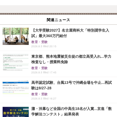
関連ニュース
【大学受験2027】名古屋商科大「特別奨学生入
試」最大360万円給付
教育・受験
2026.8.5 Wed 20:15
東京都、熊本地震被災生徒の都立高受入れ...学力
検査なし・授業料免除
教育・受験
2026.8.5 Wed 17:45
高卒認定試験、台風13号で沖縄会場を中止...再試
験は8/27-28
教育・受験
2026.8.5 Wed 16:27
灘・渋幕など全国の中高生18名が入賞...京進「数
学解法コンテスト」結果発表