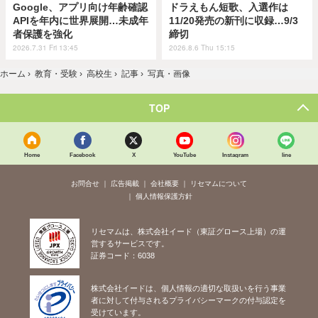
Google、アプリ向け年齢確認
ドラえもん短歌、入選作は
APIを年内に世界展開…未成年
11/20発売の新刊に収録…9/3
者保護を強化
締切
2026.7.31 Fri 13:45
2026.8.6 Thu 15:15
ホーム
›
教育・受験
›
高校生
›
記事
›
写真・画像
TOP
Home
Facebook
X
YouTube
Instagram
line
お問合せ
広告掲載
会社概要
リセマムについて
個人情報保護方針
リセマムは、株式会社イード（東証グロース上場）の運
営するサービスです。
証券コード：6038
株式会社イードは、個人情報の適切な取扱いを行う事業
者に対して付与されるプライバシーマークの付与認定を
受けています。