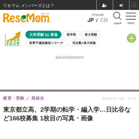
リセマム メンバーズ
Language
JP
/
CN
menu
search
大学受験 by 東進
医学部
東大受験
医専予備校徹底リサーチ
河合塾×東大特集
親子で考える大学選び
高校受験
中学受験
小学校受験
advertisement
共通テスト
夏休み
8月開催学校説明会・相談会
8月開催イベント・WS
全国公立高校 過去問
人気記事
自由研究教材（小学生向け）
自由研究教材（中学生向け）
ランキング
教育・受験
高校生
2025.6.27（金） 12:15
東京都立高、2学期の転学・編入学…日比谷な
ど166校募集 1枚目の写真・画像