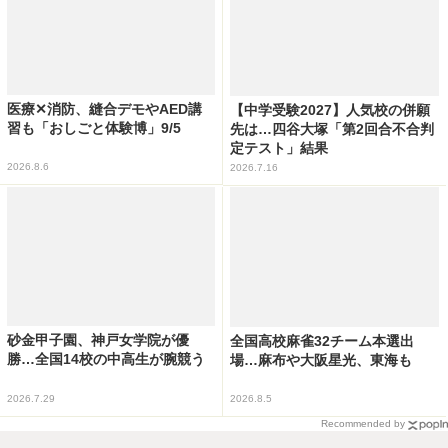
医療✕消防、縫合デモやAED講
【中学受験2027】人気校の併願
習も「おしごと体験博」9/5
先は…四谷大塚「第2回合不合判
定テスト」結果
2026.8.6
2026.7.16
砂金甲子園、神戸女学院が優
全国高校麻雀32チーム本選出
勝…全国14校の中高生が腕競う
場…麻布や大阪星光、東海も
2026.7.29
2026.8.5
Recommended by