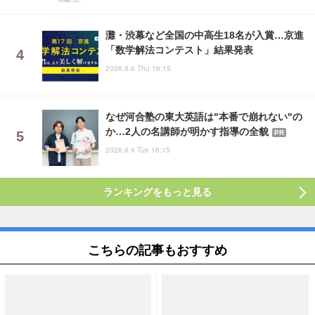
灘・渋幕など全国の中高生18名が入賞…京進
「数学解法コンテスト」結果発表
2026.8.6 Thu 16:15
なぜ河合塾の東大英語は"本番で崩れない"の
か…2人の名講師が明かす指導の全貌
PR
2026.8.4 Tue 18:15
ランキングをもっと見る
こちらの記事もおすすめ