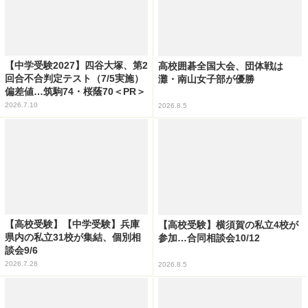
【中学受験2027】四谷大塚、第2
高校囲碁全国大会、団体戦は
回合不合判定テスト（7/5実施）
灘・南山女子部が優勝
偏差値…筑駒74・桜蔭70＜PR＞
2026.7.10
2026.8.5
【高校受験】【中学受験】兵庫
【高校受験】横須賀の私立4校が
県内の私立31校が集結、個別相
参加…合同相談会10/12
談会9/6
2026.7.28
2026.8.5