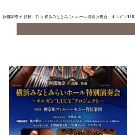
阿部加奈子 指揮／作曲 横浜みなとみらいホール特別演奏会～オルガン“LUC