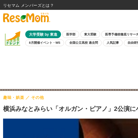
リセマム メンバーズ
大学受験 by 東進
医学部
東大受験
医専予備校徹底リサー
8月開催イベント・WS
全国公立高校 過去問
人気記事
自由研
趣味・娯楽
その他
横浜みなとみらい「オルガン・ピアノ」2公演に小