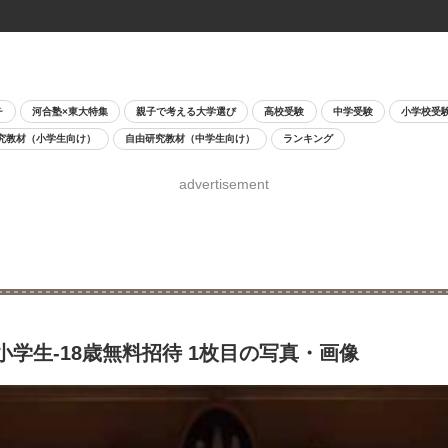
チ
河合塾×東大特集
親子で考える大学選び
高校受験
中学受験
小学校受
究教材（小学生向け）
自由研究教材（中学生向け）
ランキング
advertisement
学生-18歳無料招待 1枚目の写真・画像