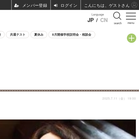
ログイン
こんにちは、ゲストさん
Language
JP
/
CN
menu
search
験
共通テスト
夏休み
8月開催学校説明会・相談会
2025.7.11（金） 19:00