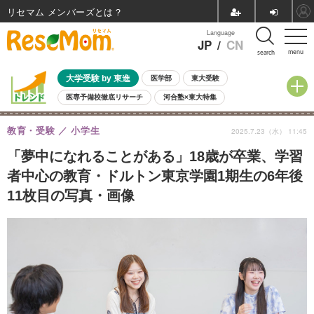
リセマム メンバーズ
Language
JP
/
CN
menu
search
大学受験 by 東進
医学部
東大受験
医専予備校徹底リサーチ
河合塾×東大特集
親子で考える大学選び
高校受験
中学受験
小学校受験
教育・受験
小学生
2025.7.23（水） 11:45
共通テスト
夏休み
8月開催学校説明会・相談会
8月開催イベント・WS
全国公立高校 過去問
人気記事
「夢中になれることがある」18歳が卒業、学習
自由研究教材（小学生向け）
自由研究教材（中学生向け）
ランキング
者中心の教育・ドルトン東京学園1期生の6年後
11枚目の写真・画像