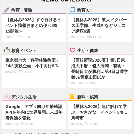
教育・受験
教育ICT
【夏休み2026】すぐ行けるイ
【夏休み2026】東大メタバー
ベント情報おまとめ便＜8/9-
ス工学部、生成AIなどジュニ
15開催＞
ア講座6選
2026.8.7 Fri 19:45
2026.7.30 Thu 11:15
教育イベント
生活・健康
東京都市大「科学体験教室」
【高校野球2026夏】第3日東
24の実験企画…小中向け9/6
海大甲府・健大高崎・有明・
長崎日大が勝利…第4日は遊学
2026.8.7 Fri 18:15
館vs青森山田ほか
2026.8.8 Sat 9:52
デジタル生活
趣味・娯楽
Google、アプリ向け年齢確認
【夏休み2026】魚に触れて学
APIを年内に世界展開…未成年
ぶ「おさかな」イベント8/8…
者保護を強化
川崎市
2026.7.31 Fri 13:45
2026.8.7 Fri 10:45