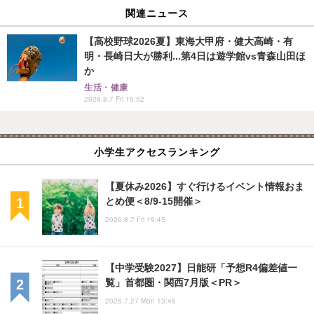
関連ニュース
【高校野球2026夏】東海大甲府・健大高崎・有
明・長崎日大が勝利...第4日は遊学館vs青森山田ほ
か
生活・健康
2026.8.7 Fri 15:52
小学生アクセスランキング
【夏休み2026】すぐ行けるイベント情報おま
とめ便＜8/9-15開催＞
2026.8.7 Fri 19:45
【中学受験2027】日能研「予想R4偏差値一
覧」首都圏・関西7月版＜PR＞
2026.7.27 Mon 13:46