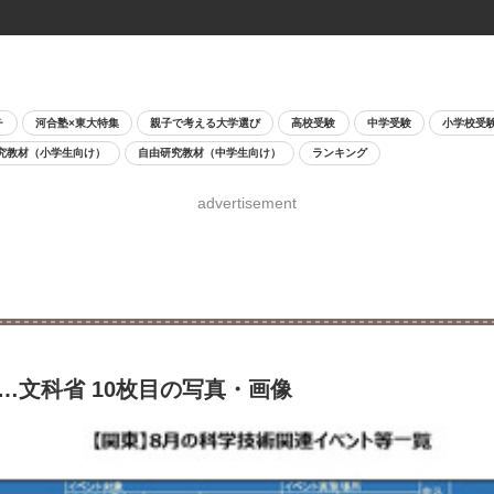
チ
河合塾×東大特集
親子で考える大学選び
高校受験
中学受験
小学校受
究教材（小学生向け）
自由研究教材（中学生向け）
ランキング
advertisement
…文科省 10枚目の写真・画像