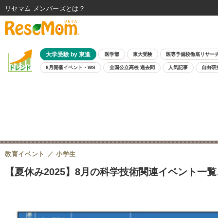
リセマム メンバーズ
大学受験 by 東進
医学部
東大受験
医専予備校徹底リサー
8月開催イベント・WS
全国公立高校 過去問
人気記事
自由研
教育イベント
小学生
【夏休み2025】8月の科学技術関連イベント一覧