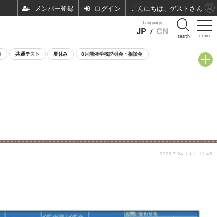
ログイン
こんにちは、ゲストさん
Language
JP
/
CN
menu
search
験
共通テスト
夏休み
8月開催学校説明会・相談会
2025.7.24（木） 11:45