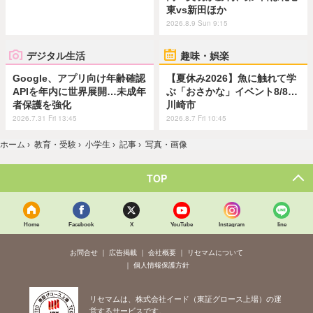
東vs新田ほか
2026.8.9 Sun 9:15
デジタル生活
趣味・娯楽
Google、アプリ向け年齢確認
【夏休み2026】魚に触れて学
APIを年内に世界展開…未成年
ぶ「おさかな」イベント8/8…
者保護を強化
川崎市
2026.7.31 Fri 13:45
2026.8.7 Fri 10:45
ホーム
›
教育・受験
›
小学生
›
記事
›
写真・画像
TOP
Home
Facebook
X
YouTube
Instagram
line
お問合せ
広告掲載
会社概要
リセマムについて
個人情報保護方針
リセマムは、株式会社イード（東証グロース上場）の運
営するサービスです。