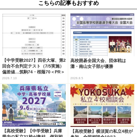
こちらの記事もおすすめ
【中学受験2027】四谷大塚、第2
高校囲碁全国大会、団体戦は
回合不合判定テスト（7/5実施）
灘・南山女子部が優勝
偏差値…筑駒74・桜蔭70＜PR＞
2026.7.10
2026.8.5
【高校受験】【中学受験】兵庫
【高校受験】横須賀の私立4校が
県内の私立31校が集結、個別相