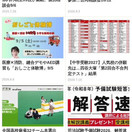
参加…合同相談会10/12
談会9/6
2026.7.28
2026.8.5
医療✕消防、縫合デモやAED講
【中学受験2027】人気校の併願
習も「おしごと体験博」9/5
先は…四谷大塚「第2回合不合判
定テスト」結果
2026.8.6
2026.7.16
全国高校麻雀32チーム本選出
司法試験予備試験2026、解答速