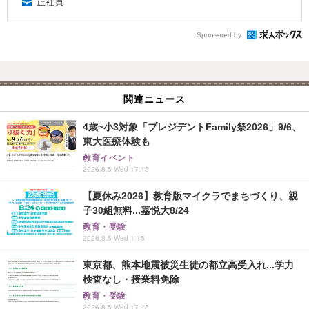
正社員
Sponsored by
関連ニュース
4歳~小3対象「プレジデントFamily祭2026」9/6、
東大医療体験も
教育イベント
2026.8.5 Wed 17:15
【夏休み2026】教育版マイクラでまちづくり、親
子30組無料...嘉悦大8/24
教育・受験
2026.8.5 Wed 1:15
東京都、熊本地震被災生徒の都立高受入れ...学力
検査なし・授業料免除
教育・受験
2026.8.5 Wed 17:45