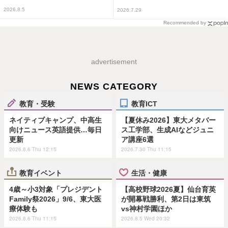
2026.8.5
2026.7.29
Recommended by
advertisement
NEWS CATEGORY
教育・受験
教育ICT
ネイティブキャンプ、中高生
【夏休み2026】東大メタバー
向けニュース英語提供…毎日
ス工学部、生成AIなどジュニ
更新
ア講座6選
2026.8.6 Thu 12:15
2026.7.30 Thu 11:15
教育イベント
生活・健康
4歳～小3対象「プレジデント
【高校野球2026夏】仙台育英
Family祭2026」9/6、東大医
が開幕戦勝利、第2日は東筑
療体験も
vs神村学園ほか
2026.8.6 Thu 11:15
2026.8.5 Wed 20:32