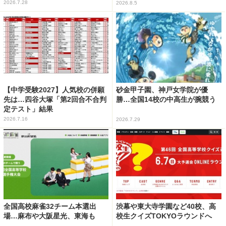
2026.7.28
2026.8.5
【中学受験2027】人気校の併願
砂金甲子園、神戸女学院が優
先は…四谷大塚「第2回合不合判
勝…全国14校の中高生が腕競う
定テスト」結果
2026.7.16
2026.7.29
全国高校麻雀32チーム本選出
渋幕や東大寺学園など40校、高
場…麻布や大阪星光、東海も
校生クイズTOKYOラウンドへ