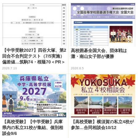
【中学受験2027】四谷大塚、第2
高校囲碁全国大会、団体戦は
回合不合判定テスト（7/5実施）
灘・南山女子部が優勝
偏差値…筑駒74・桜蔭70＜PR＞
2026.7.10
2026.8.5
【高校受験】【中学受験】兵庫
【高校受験】横須賀の私立4校が
県内の私立31校が集結、個別相
参加…合同相談会10/12
談会9/6