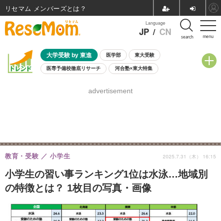
リセマム メンバーズ
Language
JP
/
CN
menu
search
大学受験 by 東進
医学部
東大受験
医専予備校徹底リサーチ
河合塾×東大特集
親子で考える大学選び
高校受験
中学受験
小学校受験
advertisement
共通テスト
夏休み
8月開催学校説明会・相談会
8月開催イベント・WS
全国公立高校 過去問
人気記事
自由研究教材（小学生向け）
自由研究教材（中学生向け）
ランキング
教育・受験
小学生
2025.7.31（木） 16:15
小学生の習い事ランキング1位は水泳…地域別
の特徴とは？ 1枚目の写真・画像