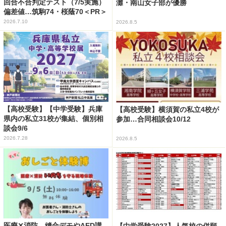
回合不合判定テスト（7/5実施）
灘・南山女子部が優勝
偏差値…筑駒74・桜蔭70＜PR＞
2026.7.10
2026.8.5
【高校受験】【中学受験】兵庫
【高校受験】横須賀の私立4校が
県内の私立31校が集結、個別相
参加…合同相談会10/12
談会9/6
2026.7.28
2026.8.5
医療✕消防、縫合デモやAED講
【中学受験2027】人気校の併願