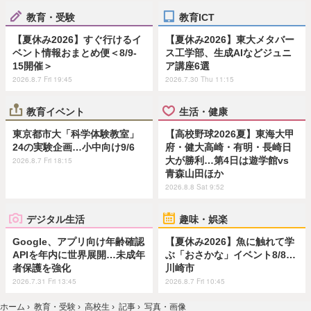
教育・受験
教育ICT
【夏休み2026】すぐ行けるイ
【夏休み2026】東大メタバー
ベント情報おまとめ便＜8/9-
ス工学部、生成AIなどジュニ
15開催＞
ア講座6選
2026.8.7 Fri 19:45
2026.7.30 Thu 11:15
教育イベント
生活・健康
東京都市大「科学体験教室」
【高校野球2026夏】東海大甲
24の実験企画…小中向け9/6
府・健大高崎・有明・長崎日
大が勝利…第4日は遊学館vs
2026.8.7 Fri 18:15
青森山田ほか
2026.8.8 Sat 9:52
デジタル生活
趣味・娯楽
Google、アプリ向け年齢確認
【夏休み2026】魚に触れて学
APIを年内に世界展開…未成年
ぶ「おさかな」イベント8/8…
者保護を強化
川崎市
2026.7.31 Fri 13:45
2026.8.7 Fri 10:45
ホーム
›
教育・受験
›
高校生
›
記事
›
写真・画像