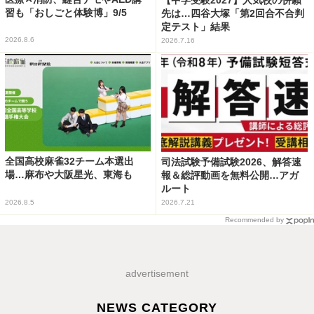
習も「おしごと体験博」9/5
先は…四谷大塚「第2回合不合判
定テスト」結果
2026.8.6
2026.7.16
全国高校麻雀32チーム本選出
司法試験予備試験2026、解答速
場…麻布や大阪星光、東海も
報＆総評動画を無料公開…アガ
ルート
2026.8.5
2026.7.21
Recommended by
advertisement
NEWS CATEGORY