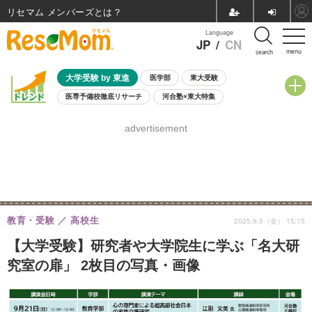
リセマム メンバーズ
Language
JP
/
CN
menu
search
大学受験 by 東進
医学部
東大受験
医専予備校徹底リサーチ
河合塾×東大特集
親子で考える大学選び
高校受験
中学受験
小学校受験
advertisement
共通テスト
夏休み
8月開催学校説明会・相談会
8月開催イベント・WS
全国公立高校 過去問
人気記事
自由研究教材（小学生向け）
自由研究教材（中学生向け）
ランキング
教育・受験
高校生
2025.9.5（金） 15:15
【大学受験】研究者や大学院生に学ぶ「名大研
究室の扉」 2枚目の写真・画像