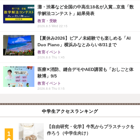
灘・渋幕など全国の中高生18名が入賞...京進「数
学解法コンテスト」結果発表
教育・受験
2026.8.5 Wed 22:15
【夏休み2026】ピアノ未経験でも楽しめる「AI
Duo Piano」横浜みなとみらい8/31まで
教育イベント
2026.8.6 Thu 1:45
医療✕消防、縫合デモやAED講習も「おしごと体
験博」9/5
教育イベント
2026.8.6 Thu 0:15
中学生アクセスランキング
【自由研究・化学】牛乳からプラスチックを
作ろう（中学生向け）