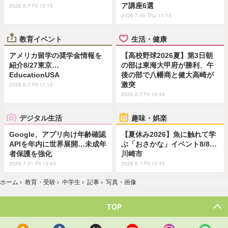
ア講座6選
2026.8.7 Fri 13:15
2026.7.30 Thu 11:15
教育イベント
生活・健康
アメリカ留学の奨学金情報を
【高校野球2026夏】第3日朝
紹介8/27東京…
の部は東海大甲府が勝利、午
EducationUSA
後の部で八幡商と健大高崎が
激突
2026.8.7 Fri 11:15
2026.8.7 Fri 12:45
デジタル生活
趣味・娯楽
Google、アプリ向け年齢確認
【夏休み2026】魚に触れて学
APIを年内に世界展開…未成年
ぶ「おさかな」イベント8/8…
者保護を強化
川崎市
2026.7.31 Fri 13:45
2026.8.7 Fri 10:45
ホーム
›
教育・受験
›
中学生
›
記事
›
写真・画像
TOP