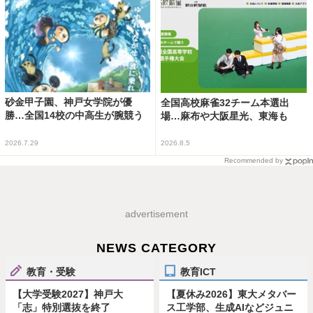
砂金甲子園、神戸女学院が優
全国高校麻雀32チーム本選出
勝…全国14校の中高生が腕競う
場…麻布や大阪星光、東海も
2026.7.29
2026.8.5
Recommended by
advertisement
NEWS CATEGORY
教育・受験
教育ICT
【大学受験2027】神戸大
【夏休み2026】東大メタバー
「志」特別選抜を終了
ス工学部、生成AIなどジュニ