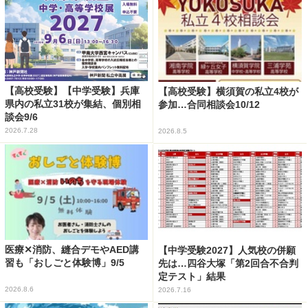
【高校受験】【中学受験】兵庫
【高校受験】横須賀の私立4校が
県内の私立31校が集結、個別相
参加…合同相談会10/12
談会9/6
2026.7.28
2026.8.5
医療✕消防、縫合デモやAED講
【中学受験2027】人気校の併願
習も「おしごと体験博」9/5
先は…四谷大塚「第2回合不合判
定テスト」結果
2026.8.6
2026.7.16