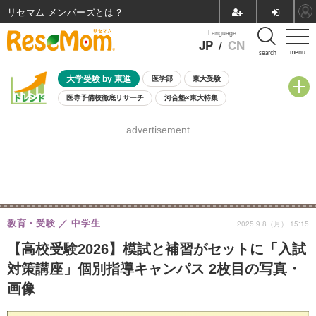
リセマム メンバーズ
Language
JP
/
CN
menu
search
大学受験 by 東進
医学部
東大受験
医専予備校徹底リサーチ
河合塾×東大特集
親子で考える大学選び
高校受験
中学受験
小学校受験
advertisement
共通テスト
夏休み
8月開催学校説明会・相談会
8月開催イベント・WS
全国公立高校 過去問
人気記事
自由研究教材（小学生向け）
自由研究教材（中学生向け）
ランキング
教育・受験
中学生
2025.9.8（月） 15:15
【高校受験2026】模試と補習がセットに「入試
対策講座」個別指導キャンパス 2枚目の写真・
画像