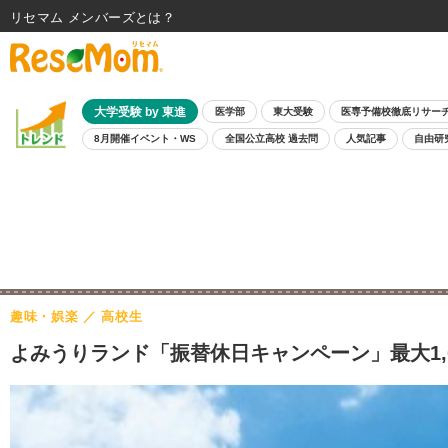
リセマム メンバーズ
大学受験 by 東進
医学部
東大受験
医専予備校徹底リサー
8月開催イベント・WS
全国公立高校 過去問
人気記事
自由研
趣味・娯楽
高校生
よみうりランド「振替休日キャンペーン」最大1,0