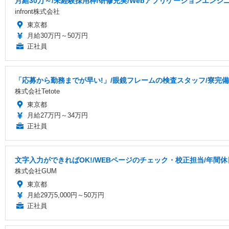
月給30万～/未経験採用枠/研修充実/Webアプリケーションエンジ
infront株式会社
東京都
月給30万円～50万円
正社員
「応募から勤務までが早い!」/眼鏡フレームの検査スタッフ/寮完備/
株式会社Tetote
東京都
月給27万円～34万円
正社員
文字入力ができればOK!/WEBページのチェック・校正担当/年間休
株式会社GUM
東京都
月給29万5,000円～50万円
正社員