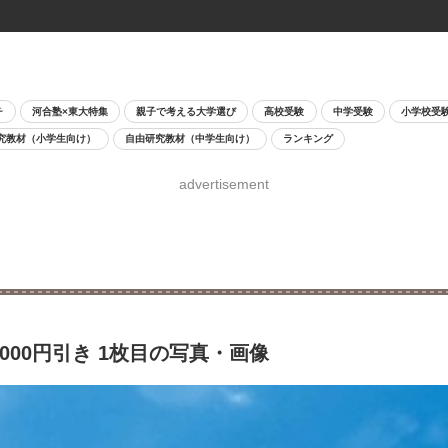
チ
河合塾×東大特集
親子で考える大学選び
高校受験
中学受験
小学校受
究教材（小学生向け）
自由研究教材（中学生向け）
ランキング
advertisement
00円引き 1枚目の写真・画像