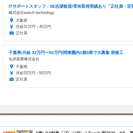
ITサポートスタッフ・SE志望歓迎/育休取得実績あり「正社員・定
株式会社enrich technology
大阪府
月給31万円～45万円
正社員
千葉県/月給 33万円〜50万円/関東圏内1都3県で大募集 溶接工
丸井産業株式会社
千葉県
月給33万円～50万円
正社員
4歳~小3対象「プレジデントFamily祭2026」9/6