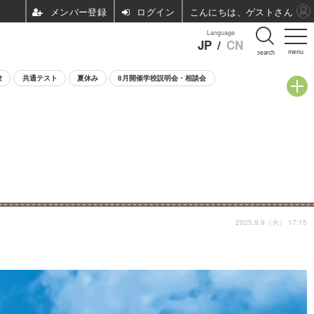
ログイン
こんにちは、ゲストさん
Language
JP
/
CN
menu
search
験
共通テスト
夏休み
8月開催学校説明会・相談会
2025.9.9（火） 17:15