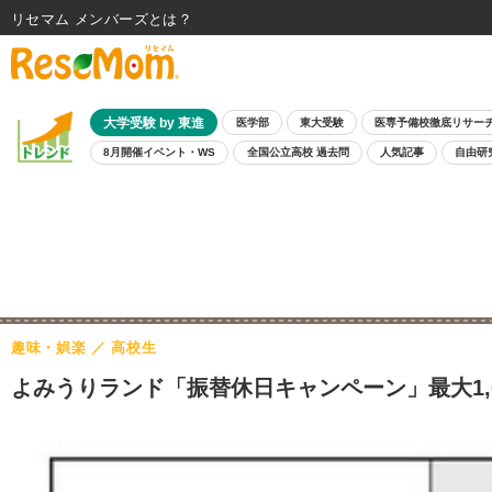
リセマム メンバーズ
大学受験 by 東進
医学部
東大受験
医専予備校徹底リサー
8月開催イベント・WS
全国公立高校 過去問
人気記事
自由研
趣味・娯楽
高校生
よみうりランド「振替休日キャンペーン」最大1,0