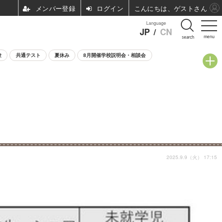
ログイン
こんにちは、ゲストさん
Language
JP
/
CN
menu
search
験
共通テスト
夏休み
8月開催学校説明会・相談会
2025.9.9（火） 17:15