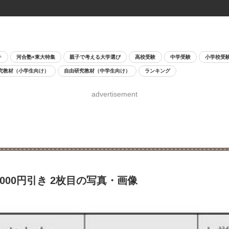
チ
河合塾×東大特集
親子で考える大学選び
高校受験
中学受験
小学校受
究教材（小学生向け）
自由研究教材（中学生向け）
ランキング
advertisement
00円引き 2枚目の写真・画像