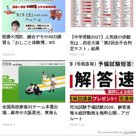
医療✕消防、縫合デモやAED講
【中学受験2027】人気校の併願
習も「おしごと体験博」9/5
先は…四谷大塚「第2回合不合判
定テスト」結果
2026.8.6
2026.7.16
全国高校麻雀32チーム本選出
司法試験予備試験2026、解答速
場…麻布や大阪星光、東海も
報＆総評動画を無料公開…アガ
ルート
2026.8.5
2026.7.21
Recommended by