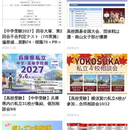
【中学受験2027】四谷大塚、第2
高校囲碁全国大会、団体戦は
回合不合判定テスト（7/5実施）
灘・南山女子部が優勝
偏差値…筑駒74・桜蔭70＜PR＞
2026.7.10
2026.8.5
【高校受験】【中学受験】兵庫
【高校受験】横須賀の私立4校が
県内の私立31校が集結、個別相
参加…合同相談会10/12
談会9/6
2026.7.28
2026.8.5