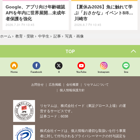
Google、アプリ向け年齢確認
【夏休み2026】魚に触れて学
APIを年内に世界展開…未成年
ぶ「おさかな」イベント8/8…
者保護を強化
川崎市
2026.7.31 Fri 13:45
2026.8.7 Fri 10:45
ホーム
›
教育・受験
›
中学生
›
記事
›
写真・画像
TOP
Home
Facebook
X
YouTube
Instagram
line
お問合せ
広告掲載
会社概要
リセマムについて
個人情報保護方針
リセマムは、株式会社イード（東証グロース上場）の運
営するサービスです。
証券コード：6038
株式会社イードは、個人情報の適切な取扱いを行う事業
者に対して付与されるプライバシーマークの付与認定を