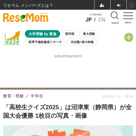
リセマム メンバーズ
Language
JP
/
CN
menu
search
大学受験 by 東進
医学部
東大受験
医専予備校徹底リサーチ
河合塾×東大特集
親子で考える大学選び
高校受験
中学受験
小学校受験
advertisement
共通テスト
夏休み
8月開催学校説明会・相談会
8月開催イベント・WS
全国公立高校 過去問
人気記事
自由研究教材（小学生向け）
自由研究教材（中学生向け）
ランキング
教育・受験
中学生
2025.9.9（火） 22:50
「高校生クイズ2025」は沼津東（静岡県）が全
国大会優勝 1枚目の写真・画像