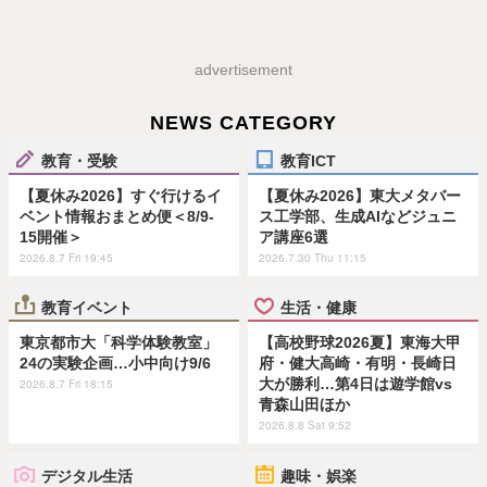
advertisement
NEWS CATEGORY
教育・受験
教育ICT
【夏休み2026】すぐ行けるイ
【夏休み2026】東大メタバー
ベント情報おまとめ便＜8/9-
ス工学部、生成AIなどジュニ
15開催＞
ア講座6選
2026.8.7 Fri 19:45
2026.7.30 Thu 11:15
教育イベント
生活・健康
東京都市大「科学体験教室」
【高校野球2026夏】東海大甲
24の実験企画…小中向け9/6
府・健大高崎・有明・長崎日
大が勝利…第4日は遊学館vs
2026.8.7 Fri 18:15
青森山田ほか
2026.8.8 Sat 9:52
デジタル生活
趣味・娯楽