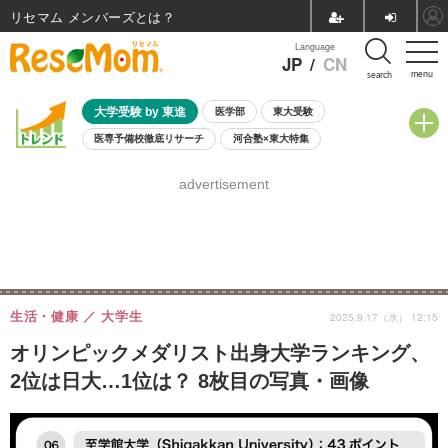
リセマム メンバーズ
Language
JP
/
CN
menu
search
大学受験 by 東進
医学部
東大受験
医専予備校徹底リサーチ
河合塾×東大特集
親子で考える大学選び
高校受験
中学受験
小学校受験
advertisement
共通テスト
夏休み
8月開催学校説明会・相談会
8月開催イベント・WS
全国公立高校 過去問
人気記事
自由研究教材（小学生向け）
自由研究教材（中学生向け）
ランキング
生活・健康
大学生
2025.9.17（水） 12:15
オリンピックメダリスト出身大学ランキング、
2位は日大…1位は？ 8枚目の写真・画像