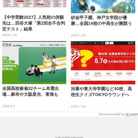
【中学受験2027】人気校の併願
砂金甲子園、神戸女学院が優
先は…四谷大塚「第2回合不合判
勝…全国14校の中高生が腕競う
定テスト」結果
2026.7.16
2026.7.29
全国高校麻雀32チーム本選出
渋幕や東大寺学園など40校、高
場…麻布や大阪星光、東海も
校生クイズTOKYOラウンドへ
2026.8.5
2026.7.29
Recommended by
advertisement