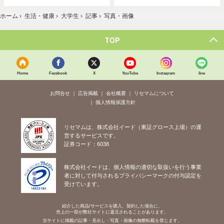
ホーム
›
生活・健康
›
大学生
›
記事
›
写真・画像
TOP
Home
Facebook
X
YouTube
Instagram
line
お問合せ
広告掲載
会社概要
リセマムについて
個人情報保護方針
リセマムは、株式会社イード（東証グロース上場）の運
営するサービスです。
証券コード：6038
株式会社イードは、個人情報の適切な取扱いを行う事業
者に対して付与されるプライバシーマークの付与認定を
受けています。
紹介した商品/サービスを購入、契約した場合に、
売上の一部が弊社サイトに還元されることがあります。
当サイトに掲載の記事・見出し・写真・画像の無断転載を禁じます。