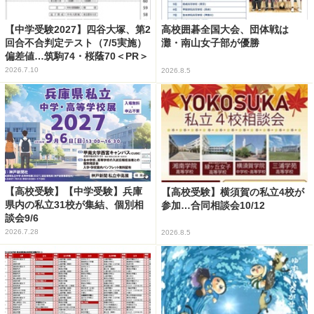
【中学受験2027】四谷大塚、第2
高校囲碁全国大会、団体戦は
回合不合判定テスト（7/5実施）
灘・南山女子部が優勝
偏差値…筑駒74・桜蔭70＜PR＞
2026.7.10
2026.8.5
【高校受験】【中学受験】兵庫
【高校受験】横須賀の私立4校が
県内の私立31校が集結、個別相
参加…合同相談会10/12
談会9/6
2026.7.28
2026.8.5