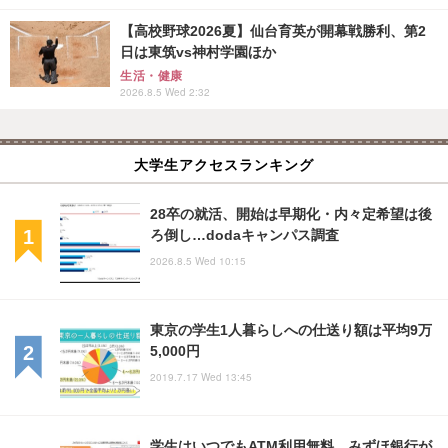
【高校野球2026夏】仙台育英が開幕戦勝利、第2
日は東筑vs神村学園ほか
生活・健康
2026.8.5 Wed 2:32
大学生アクセスランキング
28卒の就活、開始は早期化・内々定希望は後
ろ倒し…dodaキャンパス調査
2026.8.5 Wed 10:15
東京の学生1人暮らしへの仕送り額は平均9万
5,000円
2019.7.17 Wed 13:45
学生はいつでもATM利用無料、みずほ銀行が