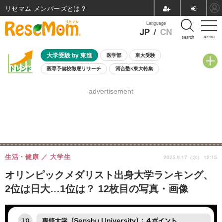
リセマム メンバーズ
Language
JP
/
CN
menu
search
大学受験 by 東進
医学部
東大受験
医専予備校徹底リサーチ
河合塾×東大特集
親子で考える大学選び
高校受験
中学受験
小学校受験
advertisement
共通テスト
夏休み
8月開催学校説明会・相談会
8月開催イベント・WS
全国公立高校 過去問
人気記事
自由研究教材（小学生向け）
自由研究教材（中学生向け）
ランキング
生活・健康
大学生
2025.9.17（水） 12:15
オリンピックメダリスト出身大学ランキング、
2位は日大…1位は？ 12枚目の写真・画像