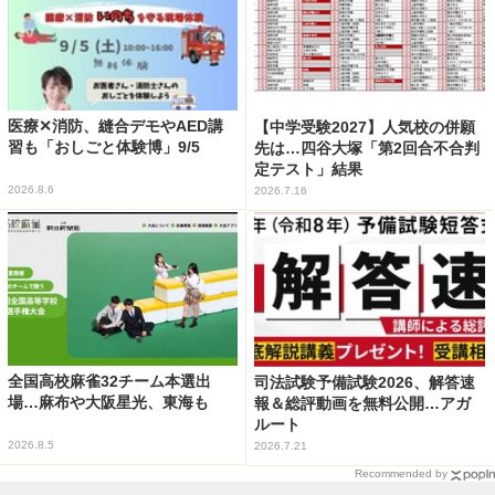
医療✕消防、縫合デモやAED講
【中学受験2027】人気校の併願
習も「おしごと体験博」9/5
先は…四谷大塚「第2回合不合判
定テスト」結果
2026.8.6
2026.7.16
全国高校麻雀32チーム本選出
司法試験予備試験2026、解答速
場…麻布や大阪星光、東海も
報＆総評動画を無料公開…アガ
ルート
2026.8.5
2026.7.21
Recommended by