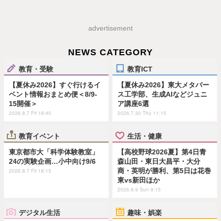
advertisement
NEWS CATEGORY
教育・受験
教育ICT
【夏休み2026】すぐ行けるイ
【夏休み2026】東大メタバー
ベント情報おまとめ便＜8/9-
ス工学部、生成AIなどジュニ
15開催＞
ア講座6選
2026.8.7 Fri 19:45
2026.7.30 Thu 11:15
教育イベント
生活・健康
東京都市大「科学体験教室」
【高校野球2026夏】第4日青
24の実験企画…小中向け9/6
森山田・東日大昌平・大分
商・英明が勝利、第5日は花巻
2026.8.7 Fri 18:15
東vs新田ほか
2026.8.9 Sun 9:15
デジタル生活
趣味・娯楽