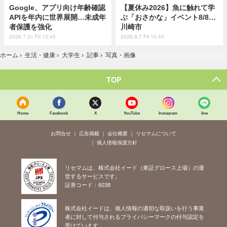
Google、アプリ向け年齢確認
【夏休み2026】魚に触れて学
APIを年内に世界展開…未成年
ぶ「おさかな」イベント8/8…
者保護を強化
川崎市
2026.7.31 Fri 13:45
2026.8.7 Fri 10:45
ホーム
›
生活・健康
›
大学生
›
記事
›
写真・画像
TOP
Home
Facebook
X
YouTube
Instagram
line
お問合せ
広告掲載
会社概要
リセマムについて
個人情報保護方針
リセマムは、株式会社イード（東証グロース上場）の運
営するサービスです。
証券コード：6038
株式会社イードは、個人情報の適切な取扱いを行う事業
者に対して付与されるプライバシーマークの付与認定を
受けています。