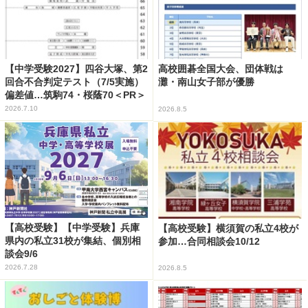
【中学受験2027】四谷大塚、第2
高校囲碁全国大会、団体戦は
回合不合判定テスト（7/5実施）
灘・南山女子部が優勝
偏差値…筑駒74・桜蔭70＜PR＞
2026.7.10
2026.8.5
【高校受験】【中学受験】兵庫
【高校受験】横須賀の私立4校が
県内の私立31校が集結、個別相
参加…合同相談会10/12
談会9/6
2026.7.28
2026.8.5