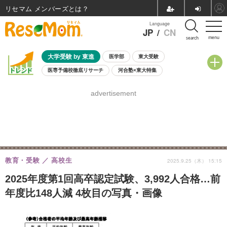
リセマム メンバーズ
Language
JP
/
CN
menu
search
大学受験 by 東進
医学部
東大受験
医専予備校徹底リサーチ
河合塾×東大特集
親子で考える大学選び
高校受験
中学受験
小学校受験
advertisement
共通テスト
夏休み
8月開催学校説明会・相談会
8月開催イベント・WS
全国公立高校 過去問
人気記事
自由研究教材（小学生向け）
自由研究教材（中学生向け）
ランキング
教育・受験
高校生
2025.9.25（木） 15:15
2025年度第1回高卒認定試験、3,992人合格…前
年度比148人減 4枚目の写真・画像