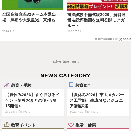
全国高校麻雀32チーム本選出
司法試験予備試験2026、解答速
場…麻布や大阪星光、東海も
報＆総評動画を無料公開…アガ
ルート
2026.8.5
2026.7.21
Recommended by
advertisement
NEWS CATEGORY
教育・受験
教育ICT
【夏休み2026】すぐ行けるイ
【夏休み2026】東大メタバー
ベント情報おまとめ便＜8/9-
ス工学部、生成AIなどジュニ
15開催＞
ア講座6選
2026.8.7 Fri 19:45
2026.7.30 Thu 11:15
教育イベント
生活・健康