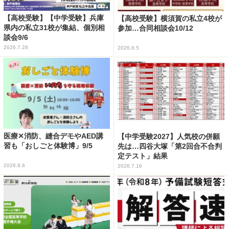
【高校受験】【中学受験】兵庫
【高校受験】横須賀の私立4校が
県内の私立31校が集結、個別相
参加…合同相談会10/12
談会9/6
2026.7.28
2026.8.5
医療✕消防、縫合デモやAED講
【中学受験2027】人気校の併願
習も「おしごと体験博」9/5
先は…四谷大塚「第2回合不合判
定テスト」結果
2026.8.6
2026.7.16