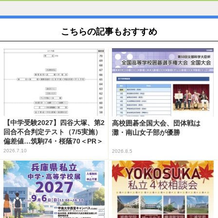
こちらの記事もおすすめ
【中学受験2027】四谷大塚、第2
高校囲碁全国大会、団体戦は
回合不合判定テスト（7/5実施）
灘・南山女子部が優勝
偏差値…筑駒74・桜蔭70＜PR＞
2026.7.10
2026.8.5