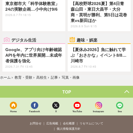
東京都市大「科学体験教室」
【高校野球2026夏】第4日青
24の実験企画…小中向け9/6
森山田・東日大昌平・大分
商・英明が勝利、第5日は花巻
2026.8.7 Fri 18:15
東vs新田ほか
2026.8.9 Sun 9:15
デジタル生活
趣味・娯楽
Google、アプリ向け年齢確認
【夏休み2026】魚に触れて学
APIを年内に世界展開…未成年
ぶ「おさかな」イベント8/8…
者保護を強化
川崎市
2026.7.31 Fri 13:45
2026.8.7 Fri 10:45
ホーム
›
教育・受験
›
高校生
›
記事
›
写真・画像
TOP
Home
Facebook
X
YouTube
Instagram
line
お問合せ
広告掲載
会社概要
リセマムについて
個人情報保護方針