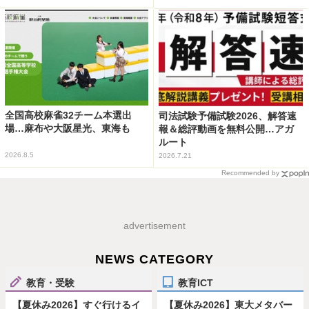
全国高校麻雀32チーム本選出
司法試験予備試験2026、解答速
場…麻布や大阪星光、東海も
報＆総評動画を無料公開…アガ
ルート
2026.8.5
2026.7.21
Recommended by
advertisement
NEWS CATEGORY
教育・受験
教育ICT
【夏休み2026】すぐ行けるイ
【夏休み2026】東大メタバー