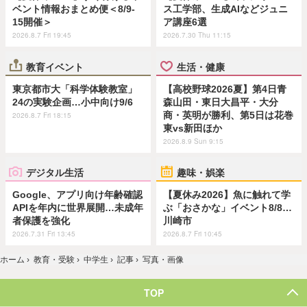
ベント情報おまとめ便＜8/9-
ス工学部、生成AIなどジュニ
15開催＞
ア講座6選
2026.8.7 Fri 19:45
2026.7.30 Thu 11:15
教育イベント
生活・健康
東京都市大「科学体験教室」
【高校野球2026夏】第4日青
24の実験企画…小中向け9/6
森山田・東日大昌平・大分
商・英明が勝利、第5日は花巻
2026.8.7 Fri 18:15
東vs新田ほか
2026.8.9 Sun 9:15
デジタル生活
趣味・娯楽
Google、アプリ向け年齢確認
【夏休み2026】魚に触れて学
APIを年内に世界展開…未成年
ぶ「おさかな」イベント8/8…
者保護を強化
川崎市
2026.7.31 Fri 13:45
2026.8.7 Fri 10:45
ホーム
›
教育・受験
›
中学生
›
記事
›
写真・画像
TOP