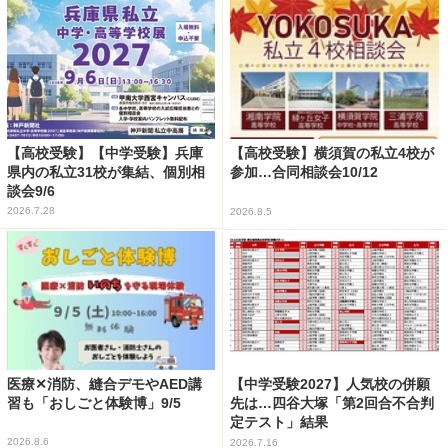
【高校受験】【中学受験】兵庫
【高校受験】横須賀の私立4校が
県内の私立31校が集結、個別相
参加…合同相談会10/12
談会9/6
2026.7.28
2026.8.5
医療✕消防、縫合デモやAED講
【中学受験2027】人気校の併願
習も「おしごと体験博」9/5
先は…四谷大塚「第2回合不合判
定テスト」結果
2026.8.6
2026.7.16