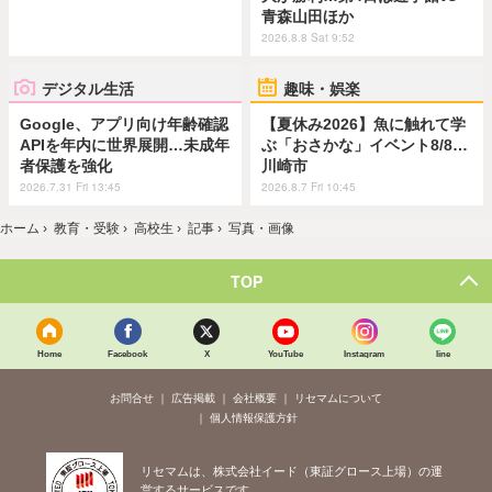
青森山田ほか
2026.8.8 Sat 9:52
デジタル生活
趣味・娯楽
Google、アプリ向け年齢確認
【夏休み2026】魚に触れて学
APIを年内に世界展開…未成年
ぶ「おさかな」イベント8/8…
者保護を強化
川崎市
2026.7.31 Fri 13:45
2026.8.7 Fri 10:45
ホーム
›
教育・受験
›
高校生
›
記事
›
写真・画像
TOP
Home
Facebook
X
YouTube
Instagram
line
お問合せ
広告掲載
会社概要
リセマムについて
個人情報保護方針
リセマムは、株式会社イード（東証グロース上場）の運
営するサービスです。