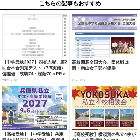
こちらの記事もおすすめ
【中学受験2027】四谷大塚、第2
高校囲碁全国大会、団体戦は
回合不合判定テスト（7/5実施）
灘・南山女子部が優勝
偏差値…筑駒74・桜蔭70＜PR＞
2026.7.10
2026.8.5
【高校受験】【中学受験】兵庫
【高校受験】横須賀の私立4校が