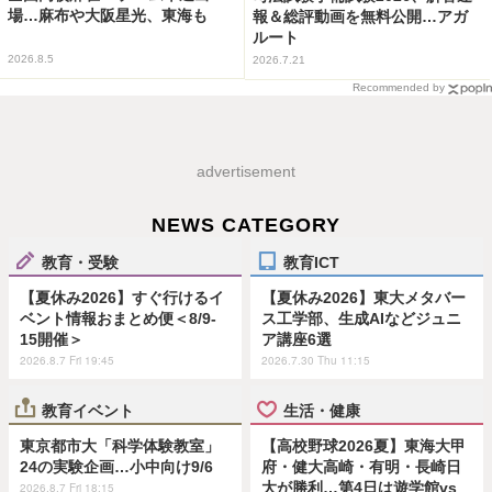
場…麻布や大阪星光、東海も
報＆総評動画を無料公開…アガ
ルート
2026.8.5
2026.7.21
Recommended by
advertisement
NEWS CATEGORY
教育・受験
教育ICT
【夏休み2026】すぐ行けるイ
【夏休み2026】東大メタバー
ベント情報おまとめ便＜8/9-
ス工学部、生成AIなどジュニ
15開催＞
ア講座6選
2026.8.7 Fri 19:45
2026.7.30 Thu 11:15
教育イベント
生活・健康
東京都市大「科学体験教室」
【高校野球2026夏】東海大甲
24の実験企画…小中向け9/6
府・健大高崎・有明・長崎日
大が勝利…第4日は遊学館vs
2026.8.7 Fri 18:15