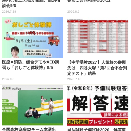
県内の私立31校が集結、個別相
参加…合同相談会10/12
談会9/6
2026.7.28
2026.8.5
医療✕消防、縫合デモやAED講
【中学受験2027】人気校の併願
習も「おしごと体験博」9/5
先は…四谷大塚「第2回合不合判
定テスト」結果
2026.8.6
2026.7.16
全国高校麻雀32チーム本選出
司法試験予備試験2026、解答速