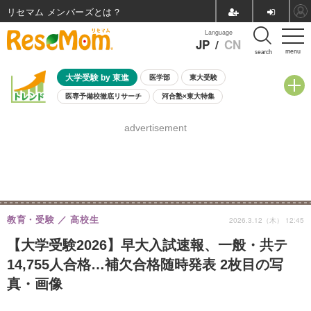
リセマム メンバーズ
Language
JP
/
CN
menu
search
大学受験 by 東進
医学部
東大受験
医専予備校徹底リサーチ
河合塾×東大特集
親子で考える大学選び
高校受験
中学受験
小学校受験
advertisement
共通テスト
夏休み
8月開催学校説明会・相談会
8月開催イベント・WS
全国公立高校 過去問
人気記事
自由研究教材（小学生向け）
自由研究教材（中学生向け）
ランキング
教育・受験
高校生
2026.3.12（木） 12:45
【大学受験2026】早大入試速報、一般・共テ
14,755人合格…補欠合格随時発表 2枚目の写
真・画像