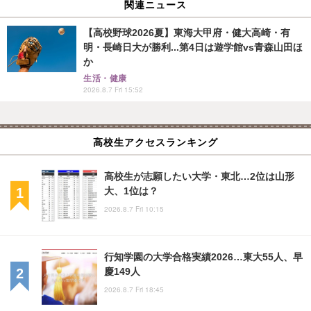
関連ニュース
【高校野球2026夏】東海大甲府・健大高崎・有
明・長崎日大が勝利...第4日は遊学館vs青森山田ほ
か
生活・健康
2026.8.7 Fri 15:52
高校生アクセスランキング
高校生が志願したい大学・東北…2位は山形
大、1位は？
2026.8.7 Fri 10:15
行知学園の大学合格実績2026…東大55人、早
慶149人
2026.8.7 Fri 18:45